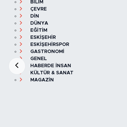
BİLİM
ÇEVRE
DİN
DÜNYA
EĞİTİM
ESKİŞEHİR
ESKİŞEHİRSPOR
GASTRONOMİ
GENEL
HABERDE İNSAN
KÜLTÜR & SANAT
MAGAZİN
MANŞET
OLAY
SPOR
TÜRKİYE
Foto Galeri
Video