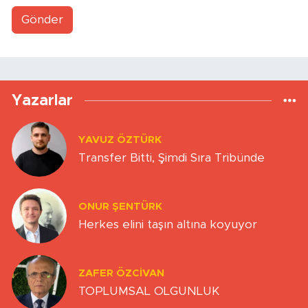
Gönder
Yazarlar
YAVUZ ÖZTÜRK
Transfer Bitti, Şimdi Sıra Tribünde
ONUR ŞENTÜRK
Herkes elini taşın altına koyuyor
ZAFER ÖZCIVAN
TOPLUMSAL OLGUNLUK