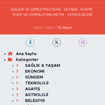
GİZLİLİK VE ÇEREZ POLİTİKASI
İLETİŞİM
KÜNYE
KVKK VE AYDINLATMA METNİ
YAYIN İLKELERİ
Haber Yazılımı:
TE Bilişim
Ana Sayfa
Kategoriler
SAĞLIK & YAŞAM
EKONOMİ
GÜNDEM
TEKNOLOJİ
ASAYİŞ
ASTROLOJİ
BELEDİYE