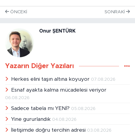
ÖNCEKI
SONRAKI
Onur ŞENTÜRK
Yazarın Diğer Yazıları
Herkes elini taşın altına koyuyor
07.08.2026
Esnaf ayakta kalma mücadelesi veriyor
06.08.2026
Sadece tabela mı YENİ?
05.08.2026
Yine gururlandık
04.08.2026
İletişimde doğru tercihin adresi
03.08.2026