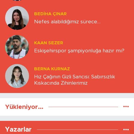
BEDIHA ÇINAR
Nefes alabildiğimiz sürece…
KAAN SEZER
Eskişehirspor şampiyonluğa hazır mı?
BERNA KURNAZ
Hız Çağının Gizli Sancısı: Sabırsızlık
Kıskacında Zihinlerimiz
Yükleniyor...
Yazarlar