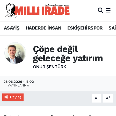
ASAYİŞ
HABERDE İNSAN
ESKİŞEHİRSPOR
SA
Çöpe değil
geleceğe yatırım
ONUR ŞENTÜRK
28.06.2026 - 13:02
YAYINLANMA
Paylaş
-
+
A
A