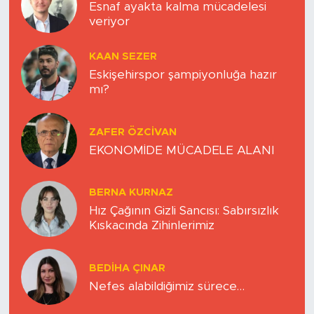
Esnaf ayakta kalma mücadelesi
veriyor
KAAN SEZER
Eskişehirspor şampiyonluğa hazır
mı?
ZAFER ÖZCIVAN
EKONOMİDE MÜCADELE ALANI
BERNA KURNAZ
Hız Çağının Gizli Sancısı: Sabırsızlık
Kıskacında Zihinlerimiz
BEDIHA ÇINAR
Nefes alabildiğimiz sürece…