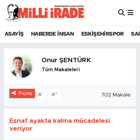
ASAYİŞ
HABERDE İNSAN
ESKİŞEHİRSPOR
SA
Onur ŞENTÜRK
Tüm Makaleleri
Paylaş
-
+
702 Makale
A
A
Esnaf ayakta kalma mücadelesi
veriyor