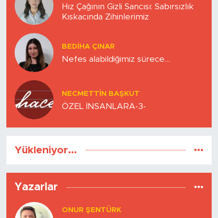
Hız Çağının Gizli Sancısı: Sabırsızlık
Kıskacında Zihinlerimiz
BEDIHA ÇINAR
Nefes alabildiğimiz sürece…
NECMETTIN BAŞKUT
ÖZEL İNSANLARA-3-
Yükleniyor...
Yazarlar
ONUR ŞENTÜRK