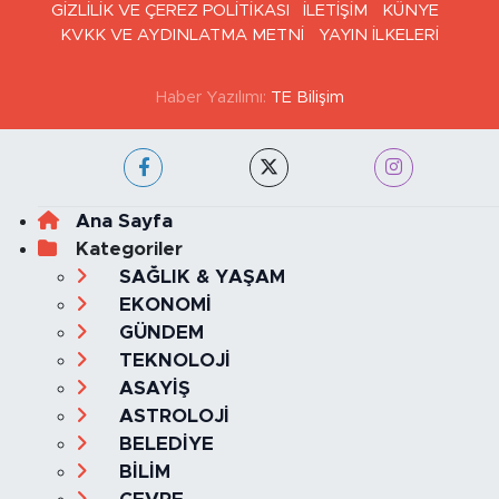
GİZLİLİK VE ÇEREZ POLİTİKASI
İLETİŞİM
KÜNYE
KVKK VE AYDINLATMA METNİ
YAYIN İLKELERİ
Haber Yazılımı:
TE Bilişim
Ana Sayfa
Kategoriler
SAĞLIK & YAŞAM
EKONOMİ
GÜNDEM
TEKNOLOJİ
ASAYİŞ
ASTROLOJİ
BELEDİYE
BİLİM