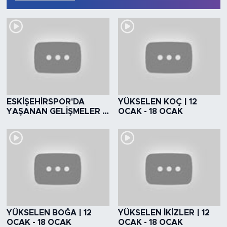
KÜLTÜR & SANAT
MAGAZİN
MANŞET
OLAY
ESKİŞEHİRSPOR'DA
YÜKSELEN KOÇ | 12
YAŞANAN GELİŞMELER |
OCAK - 18 OCAK
ES ES TALKS | KANAL 26
SPOR
TÜRKİYE
YÜKSELEN BOĞA | 12
YÜKSELEN İKİZLER | 12
OCAK - 18 OCAK
OCAK - 18 OCAK