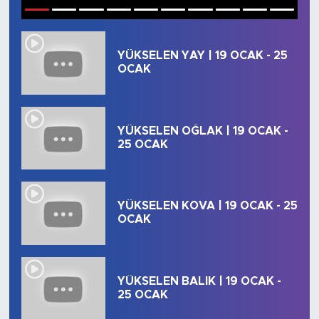
1
2
3
4
5
6
7
8
9
10
ÇEVRE
YÜKSELEN YAY | 19 OCAK - 25
DİN
OCAK
DÜNYA
YÜKSELEN OĞLAK | 19 OCAK -
EĞİTİM
25 OCAK
ESKİŞEHİR
YÜKSELEN KOVA | 19 OCAK - 25
ESKİŞEHİRSPOR
OCAK
GASTRONOMİ
GENEL
YÜKSELEN BALIK | 19 OCAK -
25 OCAK
HABERDE İNSAN