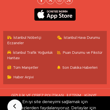
İstanbul Nöbetçi
İstanbul Hava Durumu
Eczaneler
İstanbul Trafik Yoğunluk
Puan Durumu ve Fikstür
Haritası
Tüm Manşetler
Son Dakika Haberleri
Haber Arşivi
GİZLİLİK VE ÇEREZ POLİTİKASI
İLETİŞİM
KÜNYE
KVKK VE AYDINLATMA METNİ
YAYIN İLKELERİ
En iyi site deneyimi sağlamak için
çerezlerden faydalanıyoruz. Detaylar için