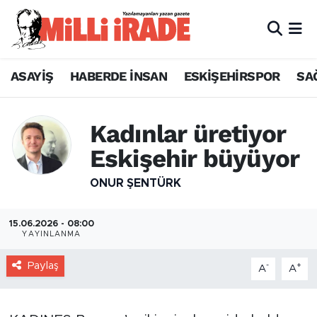
ASAYİŞ
HABERDE İNSAN
ESKİŞEHİRSPOR
SA
Kadınlar üretiyor
Eskişehir büyüyor
ONUR ŞENTÜRK
15.06.2026 - 08:00
YAYINLANMA
Paylaş
-
+
A
A