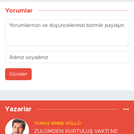
Yorumlar
Gönder
Yazarlar
YUNUS EMRE GÜLLÜ
ZULÜMDEN KURTULUŞ VAKTİ NE