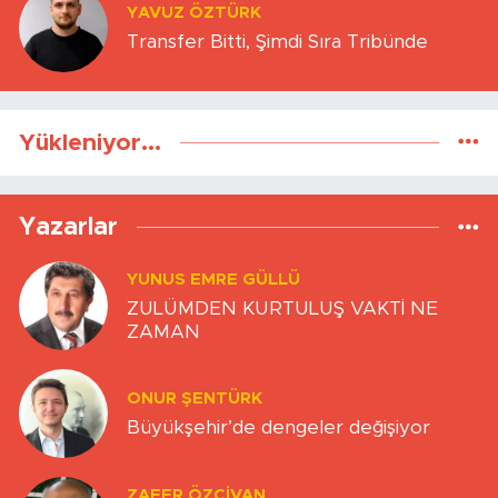
YAVUZ ÖZTÜRK
Transfer Bitti, Şimdi Sıra Tribünde
Yükleniyor...
Yazarlar
YUNUS EMRE GÜLLÜ
ZULÜMDEN KURTULUŞ VAKTİ NE
ZAMAN
ONUR ŞENTÜRK
Büyükşehir’de dengeler değişiyor
ZAFER ÖZCIVAN