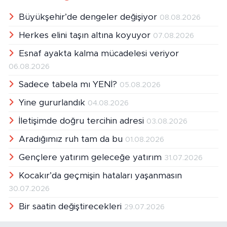
Büyükşehir’de dengeler değişiyor
08.08.2026
Herkes elini taşın altına koyuyor
07.08.2026
Esnaf ayakta kalma mücadelesi veriyor
06.08.2026
Sadece tabela mı YENİ?
05.08.2026
Yine gururlandık
04.08.2026
İletişimde doğru tercihin adresi
03.08.2026
Aradığımız ruh tam da bu
01.08.2026
Gençlere yatırım geleceğe yatırım
31.07.2026
Kocakır’da geçmişin hataları yaşanmasın
30.07.2026
Bir saatin değiştirecekleri
29.07.2026