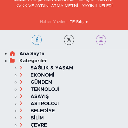
GİZLİLİK VE ÇEREZ POLİTİKASI
İLETİŞİM
KÜNYE
KVKK VE AYDINLATMA METNİ
YAYIN İLKELERİ
Haber Yazılımı:
TE Bilişim
Ana Sayfa
Kategoriler
SAĞLIK & YAŞAM
EKONOMİ
GÜNDEM
TEKNOLOJİ
ASAYİŞ
ASTROLOJİ
BELEDİYE
BİLİM