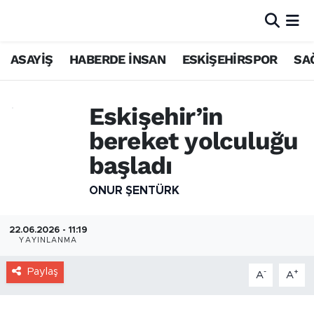
ASAYİŞ
HABERDE İNSAN
ESKİŞEHİRSPOR
SA
Eskişehir’in
bereket yolculuğu
başladı
ONUR ŞENTÜRK
22.06.2026 - 11:19
YAYINLANMA
Paylaş
-
+
A
A