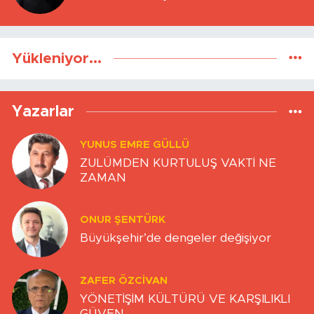
Yükleniyor...
Yazarlar
YUNUS EMRE GÜLLÜ
ZULÜMDEN KURTULUŞ VAKTİ NE
ZAMAN
ONUR ŞENTÜRK
Büyükşehir’de dengeler değişiyor
ZAFER ÖZCIVAN
YÖNETİŞİM KÜLTÜRÜ VE KARŞILIKLI
GÜVEN