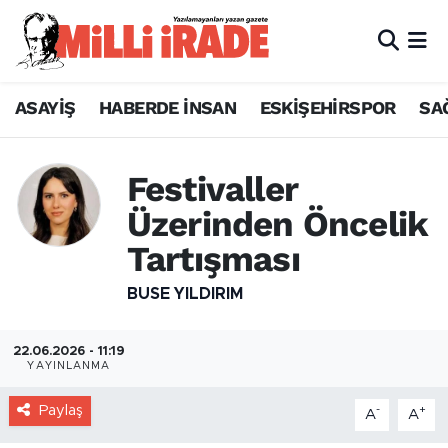
ASAYİŞ
HABERDE İNSAN
ESKİŞEHİRSPOR
SA
Festivaller
Üzerinden Öncelik
Tartışması
BUSE YILDIRIM
22.06.2026 - 11:19
YAYINLANMA
Paylaş
-
+
A
A