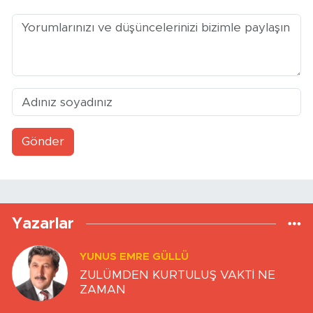
Gönder
Yazarlar
YUNUS EMRE GÜLLÜ
ZULÜMDEN KURTULUŞ VAKTİ NE
ZAMAN