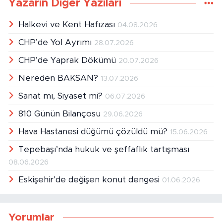
Yazarın Diğer Yazıları
Halkevi ve Kent Hafızası
04.08.2026
CHP’de Yol Ayrımı
28.07.2026
CHP’de Yaprak Dökümü
20.07.2026
Nereden BAKSAN?
13.07.2026
Sanat mı, Siyaset mi?
06.07.2026
810 Günün Bilançosu
29.06.2026
Hava Hastanesi düğümü çözüldü mü?
15.06.2026
Tepebaşı’nda hukuk ve şeffaflık tartışması
08.06.2026
Eskişehir’de değişen konut dengesi
01.06.2026
Yorumlar