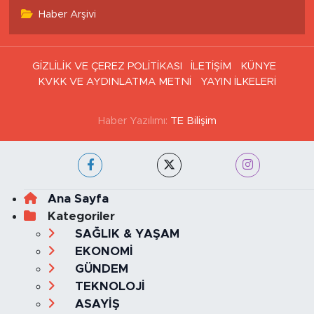
Tüm Manşetler
Son Dakika Haberleri
Haber Arşivi
GİZLİLİK VE ÇEREZ POLİTİKASI
İLETİŞİM
KÜNYE
KVKK VE AYDINLATMA METNİ
YAYIN İLKELERİ
Haber Yazılımı:
TE Bilişim
Ana Sayfa
Kategoriler
SAĞLIK & YAŞAM
EKONOMİ
GÜNDEM
TEKNOLOJİ