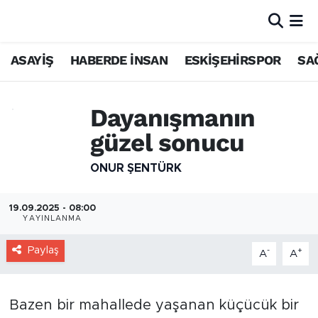
ASAYİŞ
HABERDE İNSAN
ESKİŞEHİRSPOR
SA
Dayanışmanın
güzel sonucu
ONUR ŞENTÜRK
19.09.2025 - 08:00
YAYINLANMA
Paylaş
-
+
A
A