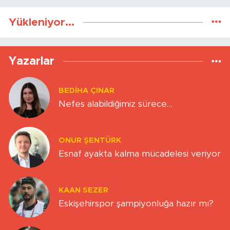
Yükleniyor...
Yazarlar
BEDIHA ÇINAR
Nefes alabildiğimiz sürece…
ONUR ŞENTÜRK
Esnaf ayakta kalma mücadelesi veriyor
KAAN SEZER
Eskişehirspor şampiyonluğa hazır mı?