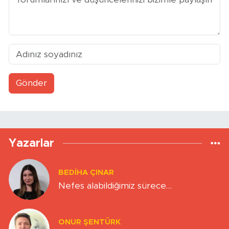
Gönder
Yazarlar
BEDIHA ÇINAR
Nefes alabildiğimiz sürece…
ONUR ŞENTÜRK