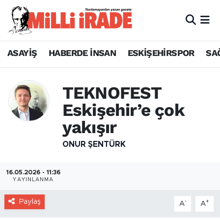
ASAYİŞ
HABERDE İNSAN
ESKİŞEHİRSPOR
SA
TEKNOFEST
Eskişehir’e çok
yakışır
ONUR ŞENTÜRK
16.05.2026 - 11:36
YAYINLANMA
Paylaş
-
+
A
A