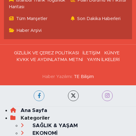
İstanbul Trafik Yoğunluk
Puan Durumu ve Fikstür
Haritası
Tüm Manşetler
Son Dakika Haberleri
Haber Arşivi
GİZLİLİK VE ÇEREZ POLİTİKASI
İLETİŞİM
KÜNYE
KVKK VE AYDINLATMA METNİ
YAYIN İLKELERİ
Haber Yazılımı:
TE Bilişim
Ana Sayfa
Kategoriler
SAĞLIK & YAŞAM
EKONOMİ