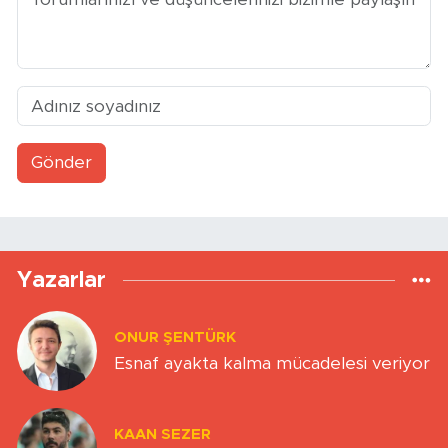
Gönder
Yazarlar
ONUR ŞENTÜRK
Esnaf ayakta kalma mücadelesi veriyor
KAAN SEZER