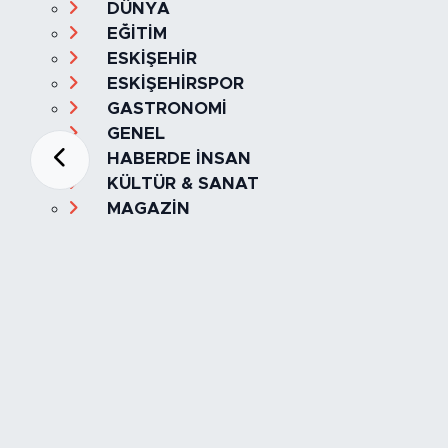
DÜNYA
EĞİTİM
ESKİŞEHİR
ESKİŞEHİRSPOR
GASTRONOMİ
GENEL
HABERDE İNSAN
KÜLTÜR & SANAT
MAGAZİN
MANŞET
OLAY
SPOR
TÜRKİYE
Foto Galeri
Video
Yazarlar
Röportaj
Biyografi