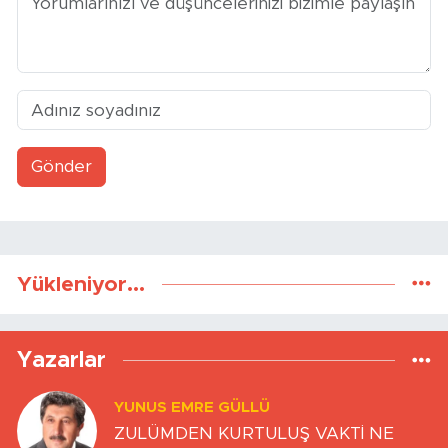
Gönder
Yükleniyor...
Yazarlar
YUNUS EMRE GÜLLÜ
ZULÜMDEN KURTULUŞ VAKTİ NE