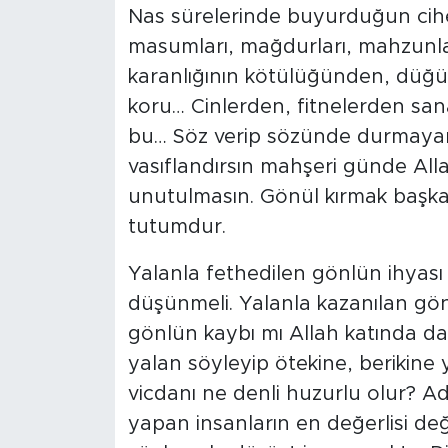
Nas sürelerinde buyurduğun cihet
masumları, mağdurları, mahzunlar
karanlığının kötülüğünden, düğüm
koru… Cinlerden, fitnelerden sana 
bu… Söz verip sözünde durmayan k
vasıflandırsın mahşeri günde Allah
unutulmasın. Gönül kırmak başk
tutumdur.
Yalanla fethedilen gönlün ihyas
düşünmeli. Yalanla kazanılan gönl
gönlün kaybı mı Allah katında da
yalan söyleyip ötekine, berikine 
vicdanı ne denli huzurlu olur? A
yapan insanların en değerlisi deği