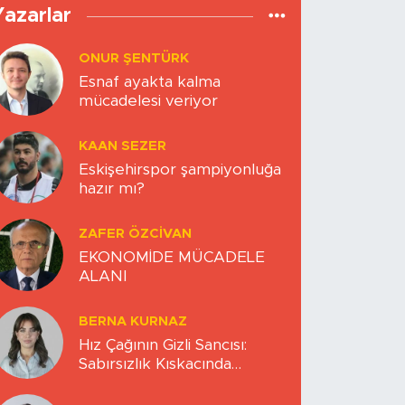
Yazarlar
ONUR ŞENTÜRK
Esnaf ayakta kalma
mücadelesi veriyor
KAAN SEZER
Eskişehirspor şampiyonluğa
hazır mı?
ZAFER ÖZCIVAN
EKONOMİDE MÜCADELE
ALANI
BERNA KURNAZ
Hız Çağının Gizli Sancısı:
Sabırsızlık Kıskacında
Zihinlerimiz