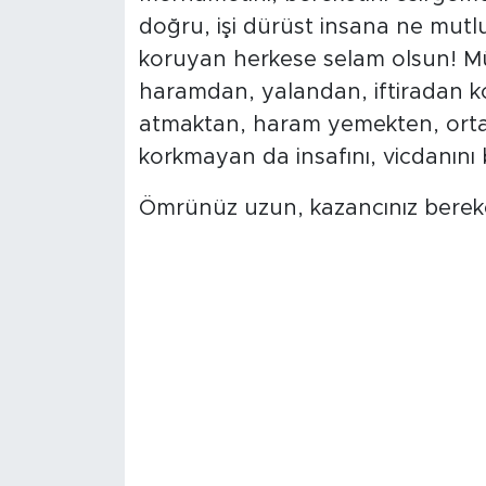
doğru, işi dürüst insana ne mut
koruyan herkese selam olsun! M
haramdan, yalandan, iftiradan ko
atmaktan, haram yemekten, ortalı
korkmayan da insafını, vicdanını
Ömrünüz uzun, kazancınız bereket