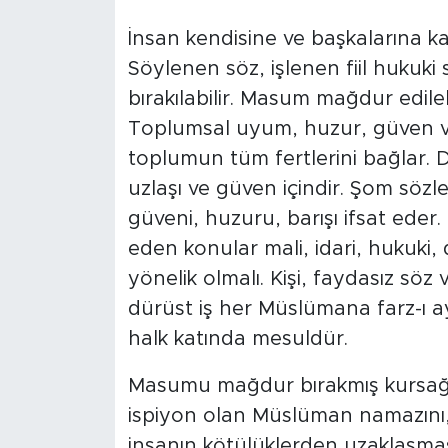
İnsan kendisine ve başkalarına k
Söylenen söz, işlenen fiil hukuki 
bırakılabilir. Masum mağdur edilebi
Toplumsal uyum, huzur, güven ve
toplumun tüm fertlerini bağlar. 
uzlaşı ve güven içindir. Şom söz
güveni, huzuru, barışı ifsat ede
eden konular mali, idari, hukuki, din
yönelik olmalı. Kişi, faydasız söz
dürüst iş her Müslümana farz-ı a
halk katında mesuldür.
Masumu mağdur bırakmış kursağınd
ispiyon olan Müslüman namazını, 
insanın kötülüklerden uzaklaşması,