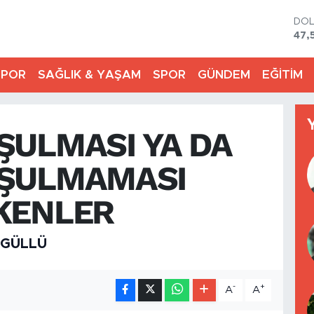
DO
47,
EU
55,
SPOR
SAĞLIK & YAŞAM
SPOR
GÜNDEM
EĞİTİM
STE
64,
GRA
651
ŞULMASI YA DA
BİS
13.
BIT
ŞULMAMASI
64.
KENLER
 GÜLLÜ
-
+
A
A