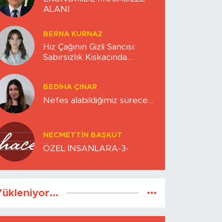
ALANI
BERNA KURNAZ
Hız Çağının Gizli Sancısı:
Sabırsızlık Kıskacında
Zihinlerimiz
BEDIHA ÇINAR
Nefes alabildiğimiz sürece…
NECMETTIN BAŞKUT
ÖZEL İNSANLARA-3-
ükleniyor...