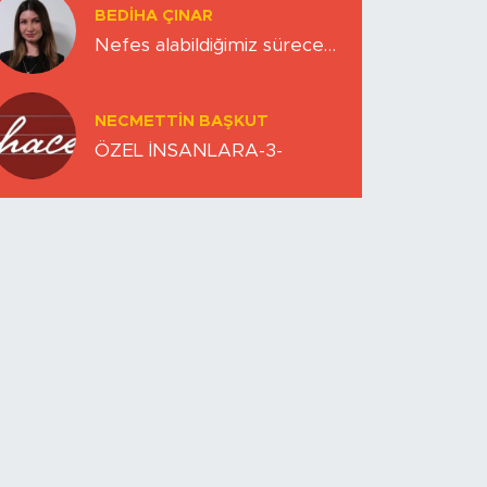
BEDIHA ÇINAR
Nefes alabildiğimiz sürece…
NECMETTIN BAŞKUT
ÖZEL İNSANLARA-3-