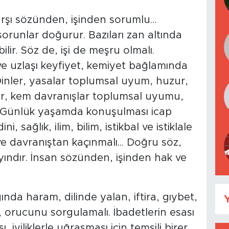
arşı sözünden, işinden sorumlu…
sorunlar doğurur. Bazıları zan altında
lir. Söz de, işi de meşru olmalı.
 uzlaşı keyfiyet, kemiyet bağlamında
Dinler, yasalar toplumsal uyum, huzur,
ler, kem davranışlar toplumsal uyumu,
r. Günlük yaşamda konuşulması icap
i, sağlık, ilim, bilim, istikbal ve istiklale
 ve davranıştan kaçınmalı... Doğru söz,
yındır. İnsan sözünden, işinden hak ve
a haram, dilinde yalan, iftira, gıybet,
Y
orucunu sorgulamalı. İbadetlerin esası
 iyiliklerle uğraşması için temsili birer