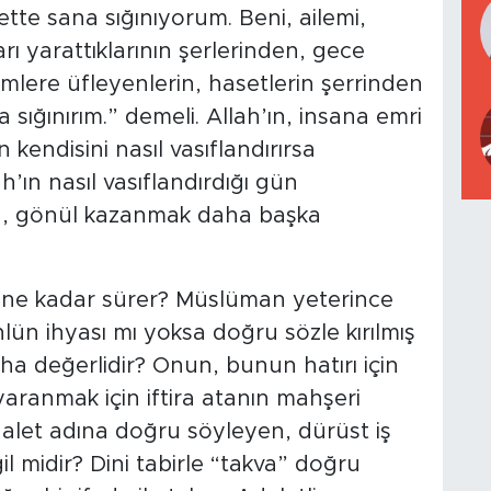
te sana sığınıyorum. Beni, ailemi,
ı yarattıklarının şerlerinden, gece
lere üfleyenlerin, hasetlerin şerrinden
sığınırım.” demeli. Allah’ın, insana emri
endisini nasıl vasıflandırırsa
’ın nasıl vasıflandırdığı gün
a, gönül kazanmak daha başka
ı ne kadar sürer? Müslüman yeterince
ün ihyası mı yoksa doğru sözle kırılmış
ha değerlidir? Onun, bunun hatırı için
yaranmak için iftira atanın mahşeri
dalet adına doğru söyleyen, dürüst iş
l midir? Dini tabirle “takva” doğru