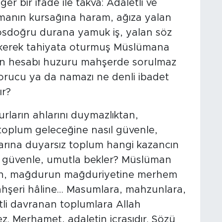
er bir ifade ile takva: Adaletli ve
manın kursağına haram, ağıza yalan
osdoğru durana yamuk iş, yalan söz
erek tahiyata oturmuş Müslümana
ların hesabı huzuru mahşerde sorulmaz
rucu ya da namazı ne denli ibadet
ır?
arın ahlarını duymazlıktan,
toplum geleceğine nasıl güvenle,
arına duyarsız toplum hangi kazancın
u güvenle, umutla bekler? Müslüman
, mağdurun mağduriyetine merhem
hşeri hâline… Masumlara, mahzunlara,
li davranan toplumlara Allah
z. Merhamet, adaletin icrasıdır. Sözü