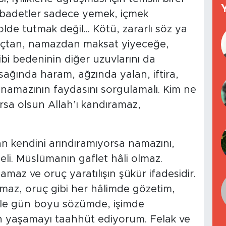
 ibadetler sadece yemek, içmek
lde tutmak değil... Kötü, zararlı söz ya
Oruçtan, namazdan maksat yiyeceğe,
ibi bedeninin diğer uzuvlarını da
sağında haram, ağzında yalan, iftira,
amazının faydasını sorgulamalı. Kim ne
rsa olsun Allah’ı kandıramaz,
an kendini arındıramıyorsa namazını,
i. Müslümanın gaflet hâli olmaz.
 Namaz ve oruç yaratılışın şükür ifadesidir.
maz, oruç gibi her hâlimde gözetim,
yle gün boyu sözümde, işimde
 yaşamayı taahhüt ediyorum. Felak ve