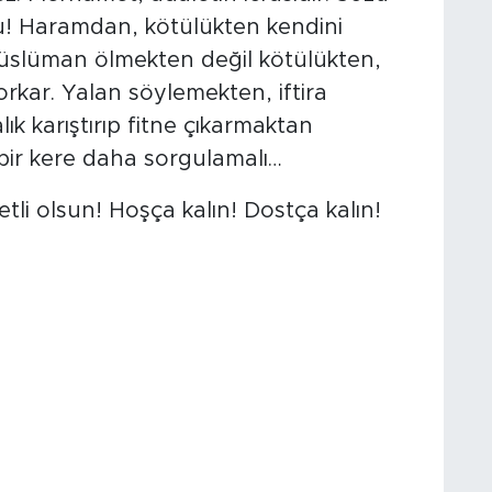
lu! Haramdan, kötülükten kendini
üslüman ölmekten değil kötülükten,
rkar. Yalan söylemekten, iftira
k karıştırıp fitne çıkarmaktan
 bir kere daha sorgulamalı…
li olsun! Hoşça kalın! Dostça kalın!