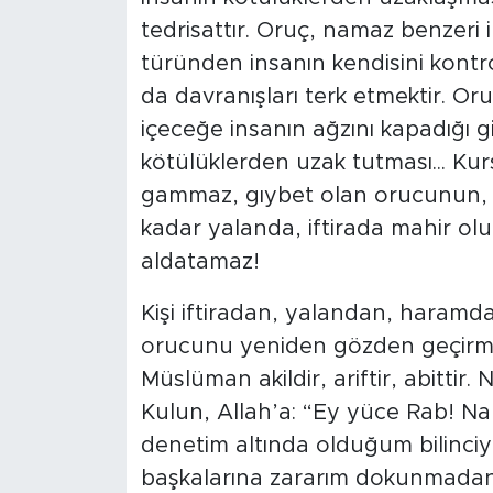
tedrisattır. Oruç, namaz benzeri
türünden insanın kendisini kontro
da davranışları terk etmektir. 
içeceğe insanın ağzını kapadığı g
kötülüklerden uzak tutması... Kur
gammaz, gıybet olan orucunun, n
kadar yalanda, iftirada mahir olu
aldatamaz!
Kişi iftiradan, yalandan, haramd
orucunu yeniden gözden geçirmel
Müslüman akildir, ariftir, abittir.
Kulun, Allah’a: “Ey yüce Rab! Na
denetim altında olduğum bilinci
başkalarına zararım dokunmadan