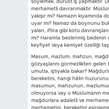
söylemek, dürüst iş yapmaktır. Diğ
merhametli davranmaktır. Müslü
yakışır mı? Namazın kıyamında d
uyar mı? Namaz da boynunu bük
yalan, iftira gibi kötü davranış
mı? Haramla beslenmiş bedenin o
keyfiyet veya kemiyet özelliği taş
Masum, mazlum, mahzun, mağdurl
gözyaşlarını görmezlikten gelen 
umutla, iştiyakla bakar? Mağdurl
bereketini, hangi hâlin huzurun
masumun, mahzunun, mazlumun
olmuyorsa vay o Müslümanın ma
mağdurlara adaletli ve merhamet
merhametini, bereketini esirgeme