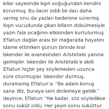
kıllar sayesinde kışın soğuğundan kendini
korurmuş. Bu ilacın zıddı bir ilacı daha
varmış onu da yazları bedenine sürermiş.
Kışın vücudunda çıkan kılların dökülmesiyle
yazın fala sıcağının etkisinden kurtulurmuş.
Eflatun dağlar arası bir mağarada hayatını
idame ettirirken günün birinde kral
İskender ile avanesinden Aristetalis yanına
gelmişler. İskender ile Aristetalis’e akıllı
Eflatun hiçbir şey söylemeden uzunca
süre oturmuşlar. İskender durmuş,
duramamış Eflatun’a: “Be adam konuş
sana. Biz, buraya seni dinlemeye geldik.”
deyince, Eflatun: “Ne kadar, söz söyledikse
sonu sükût oldu. Her şeyin sonu sükûttur.