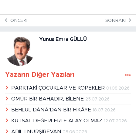
ÖNCEKI
SONRAKI
Yunus Emre GÜLLÜ
Yazarın Diğer Yazıları
PARKTAKİ ÇOCUKLAR VE KÖPEKLER
01.08.2026
ÖMÜR BİR BAHADIR, BİLENE
25.07.2026
BEHLÜL DÂNÂ’DAN BİR HİKÂYE
18.07.2026
KUTSAL DEĞERLERLE ALAY OLMAZ
12.07.2026
ADİL-İ NURŞİREVAN
28.06.2026