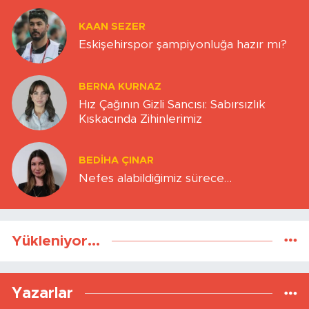
KAAN SEZER
Eskişehirspor şampiyonluğa hazır mı?
BERNA KURNAZ
Hız Çağının Gizli Sancısı: Sabırsızlık
Kıskacında Zihinlerimiz
BEDIHA ÇINAR
Nefes alabildiğimiz sürece…
Yükleniyor...
Yazarlar