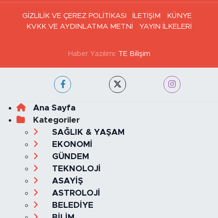
GİZLİLİK VE ÇEREZ POLİTİKASI
İLETİŞİM
KÜNYE
KVKK VE AYDINLATMA METNİ
YAYIN İLKELERİ
Haber Yazılımı:
TE Bilişim
Ana Sayfa
Kategoriler
SAĞLIK & YAŞAM
EKONOMİ
GÜNDEM
TEKNOLOJİ
ASAYİŞ
ASTROLOJİ
BELEDİYE
BİLİM