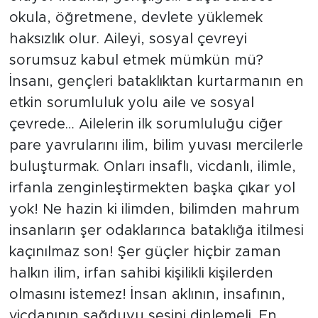
okula, öğretmene, devlete yüklemek
haksızlık olur. Aileyi, sosyal çevreyi
sorumsuz kabul etmek mümkün mü?
İnsanı, gençleri bataklıktan kurtarmanın en
etkin sorumluluk yolu aile ve sosyal
çevrede… Ailelerin ilk sorumluluğu ciğer
pare yavrularını ilim, bilim yuvası mercilerle
buluşturmak. Onları insaflı, vicdanlı, ilimle,
irfanla zenginleştirmekten başka çıkar yol
yok! Ne hazin ki ilimden, bilimden mahrum
insanların şer odaklarınca bataklığa itilmesi
kaçınılmaz son! Şer güçler hiçbir zaman
halkın ilim, irfan sahibi kişilikli kişilerden
olmasını istemez! İnsan aklının, insafının,
vicdanının sağduyu sesini dinlemeli. En