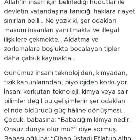
Allah’ın insan için belirlediği hudutlar ile
devletin vatandaşına tanıdığı haklara riayet
sınırları belli… Ne yazık ki, şer odakları
masum insanları yanıltmakta ve illegal
ilişkilere çekmekte... Aldatma ve
zorlamalara boşlukta bocalayan tipler
daha çabuk kaymakta…
Günümüz insanı teknolojiden, kimyadan,
fizik kanunlarından, biyolojiden korkuyor.
İnsanı korkutan teknoloji, kimya veya sair
bilimler değil bu gelişimlerin şer odakları
elinde öldürücü güç hâline dönüşmesi…
Çocuk, babasına: “Babacığım kimya nedir,
Onsuz dünya olur mu?” diye sormuş.
Babası oğluna: “Cihan üstadı Eflatun altın