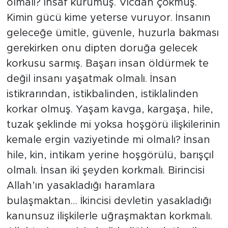
olmalı? İnsaf kurumuş. Vicdan çökmüş.
Kimin gücü kime yeterse vuruyor. İnsanın
geleceğe ümitle, güvenle, huzurla bakması
gerekirken onu dipten doruğa gelecek
korkusu sarmış. Başarı insan öldürmek te
değil insanı yaşatmak olmalı. İnsan
istikrarından, istikbalinden, istiklalinden
korkar olmuş. Yaşam kavga, kargaşa, hile,
tuzak şeklinde mi yoksa hoşgörü ilişkilerinin
kemale ergin vaziyetinde mi olmalı? İnsan
hile, kin, intikam yerine hoşgörülü, barışçıl
olmalı. İnsan iki şeyden korkmalı. Birincisi
Allah’ın yasakladığı haramlara
bulaşmaktan… İkincisi devletin yasakladığı
kanunsuz ilişkilerle uğraşmaktan korkmalı.