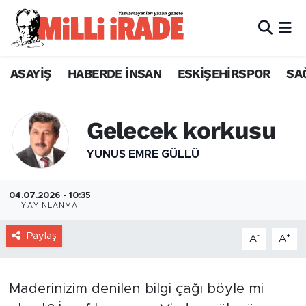
ASAYİŞ
HABERDE İNSAN
ESKİŞEHİRSPOR
SA
Gelecek korkusu
YUNUS EMRE GÜLLÜ
04.07.2026 - 10:35
YAYINLANMA
Paylaş
-
+
A
A
Maderinizim denilen bilgi çağı böyle mi