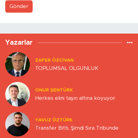
Gönder
Yazarlar
ZAFER ÖZCIVAN
TOPLUMSAL OLGUNLUK
ONUR ŞENTÜRK
Herkes elini taşın altına koyuyor
YAVUZ ÖZTÜRK
Transfer Bitti, Şimdi Sıra Tribünde