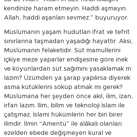
88’de Allah: “Allah’ın size helal kıldığını
kendinize haram etmeyin. Haddi aşmayın.
Allah, haddi aşanları sevmez.” buyuruyor.
Müslümanın yaşam hudutları ifrat ve tefrit
sınırlarına taşmadan yaşadığı hayattır. Aksi,
Müslümanın felaketidir. Süt mamullerini
içkiye meze yaparlar endişesine göre inek
ve koyunlardan süt sağımını yasaklamak m
lazım? Üzümden ya şarap yapılırsa diyerek
asma kütüklerini söküp atmak mı gerek?
Müslümana her şeyden önce akıl, ilim, izan,
irfan lazım. İlim, bilim ve teknoloji İslam ile
çatışmaz. İslami hükümlerin her biri birer
ilimdir. İlmin “Amentü” ile alâkalı olanları