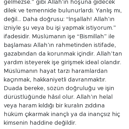
işi karışmazsa veya Allah’tan mani
gelmezse.” gibi Allah’ın hoşuna gidecek
dilek ve temennide bulunurlardı. Yanlış mı,
değil… Daha doğrusu: “İnşallah! Allah’ın
izniyle şu veya bu işi yapmak istiyorum.”
ifadesidir. Müslümanın işe “Bismillah” ile
başlaması Allah’ın rahmetinden istifade,
gazabından da korunmak içindir. Allah’tan
yardım isteyerek işe girişmek ideal olandır.
Müslümanın hayat tarzı haramlardan
kaçınmak, hakkaniyetli davranmaktır.
Duada bereke, sözün doğruluğu ve işin
dürüstlüğünde hâsıl olur. Allah’ın helal
veya haram kıldığı bir kuralın zıddına
hüküm çıkarmak inançlı ya da inançsız hiç