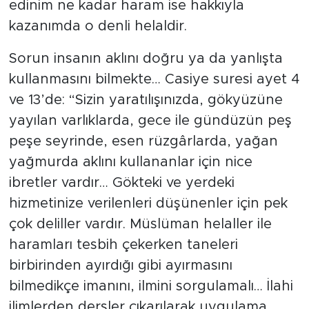
hüküm. Bir başkasına ait bir hakkı haksız
edinim ne kadar haram ise hakkıyla
kazanımda o denli helaldir.
Sorun insanın aklını doğru ya da yanlışta
kullanmasını bilmekte… Casiye suresi ayet 4
ve 13’de: “Sizin yaratılışınızda, gökyüzüne
yayılan varlıklarda, gece ile gündüzün peş
peşe seyrinde, esen rüzgârlarda, yağan
yağmurda aklını kullananlar için nice
ibretler vardır… Gökteki ve yerdeki
hizmetinize verilenleri düşünenler için pek
çok deliller vardır. Müslüman helaller ile
haramları tesbih çekerken taneleri
birbirinden ayırdığı gibi ayırmasını
bilmedikçe imanını, ilmini sorgulamalı… İlahi