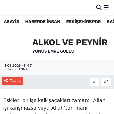
ASAYİŞ
HABERDE İNSAN
ESKİŞEHİRSPOR
SA
ALKOL VE PEYNİR
YUNUS EMRE GÜLLÜ
13.06.2026 - 11:47
YAYINLANMA
Paylaş
-
+
A
A
Eskiler, bir işe kalkışacakları zaman: “Allah