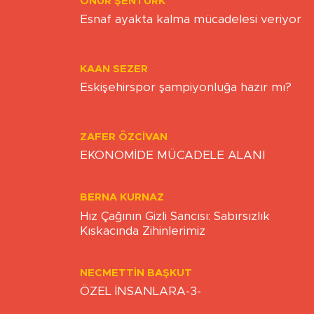
ONUR ŞENTÜRK
Esnaf ayakta kalma mücadelesi veriyor
KAAN SEZER
Eskişehirspor şampiyonluğa hazır mı?
ZAFER ÖZCIVAN
EKONOMİDE MÜCADELE ALANI
BERNA KURNAZ
Hız Çağının Gizli Sancısı: Sabırsızlık
Kıskacında Zihinlerimiz
NECMETTIN BAŞKUT
ÖZEL İNSANLARA-3-