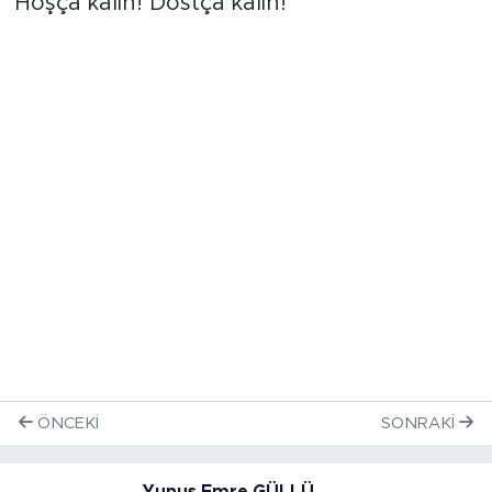
Ömrünüz uzun, kazancınız bereketli olsun!
Hoşça kalın! Dostça kalın!
ÖNCEKI
SONRAKI