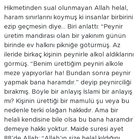
kimsenin haddine değildir.
Hikmetinden sual olunmayan Allah helal,
haram sınırlarını koymuş ki insanlar birbirini
ezip geçmesin diye… Biri anlattı: “Peynir
üretim mandırası olan bir yakınım günün
birinde ev halkını pikniğe götürmüş. Az
ileride birkaç kişinin peynirle alkol aldıklarını
görmüş. “Benim ürettiğim peyniri alkole
meze yapıyorlar ha! Bundan sonra peynir
yapmak bana haramdır.” deyip peynirciliği
bırakmış. Böyle bir anlayış İslami bir anlayış
mı? Kişinin ürettiği bir mamulü şu veya bu
nedenle terki olağan hakkıdır. Ama bir
helali kendisine bile olsa bu bana haramdır
demeye hakkı yoktur. Maide suresi ayet