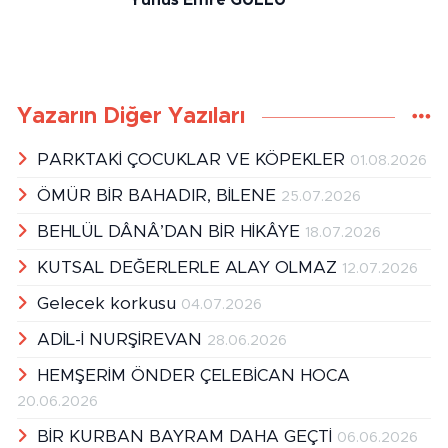
Yunus Emre GÜLLÜ
Yazarın Diğer Yazıları
PARKTAKİ ÇOCUKLAR VE KÖPEKLER
01.08.2026
ÖMÜR BİR BAHADIR, BİLENE
25.07.2026
BEHLÜL DÂNÂ’DAN BİR HİKÂYE
18.07.2026
KUTSAL DEĞERLERLE ALAY OLMAZ
12.07.2026
Gelecek korkusu
04.07.2026
ADİL-İ NURŞİREVAN
28.06.2026
HEMŞERİM ÖNDER ÇELEBİCAN HOCA
20.06.2026