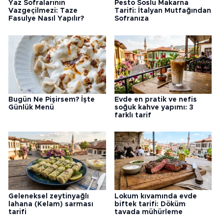
Yaz Sofralarının
Pesto Soslu Makarna
Vazgeçilmezi: Taze
Tarifi: İtalyan Mutfağından
Fasulye Nasıl Yapılır?
Sofranıza
Bugün Ne Pişirsem? İşte
Evde en pratik ve nefis
Günlük Menü
soğuk kahve yapımı: 3
farklı tarif
Geleneksel zeytinyağlı
Lokum kıvamında evde
lahana (Kelam) sarması
biftek tarifi: Döküm
tarifi
tavada mühürleme