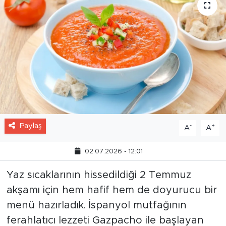
Paylaş
-
+
A
A
02.07.2026 - 12:01
Yaz sıcaklarının hissedildiği 2 Temmuz
akşamı için hem hafif hem de doyurucu bir
menü hazırladık. İspanyol mutfağının
ferahlatıcı lezzeti Gazpacho ile başlayan