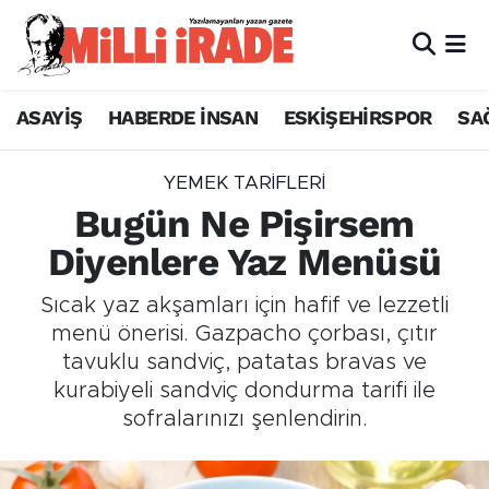
ASAYİŞ
HABERDE İNSAN
ESKİŞEHİRSPOR
SA
YEMEK TARIFLERI
Bugün Ne Pişirsem
Diyenlere Yaz Menüsü
Sıcak yaz akşamları için hafif ve lezzetli
menü önerisi. Gazpacho çorbası, çıtır
tavuklu sandviç, patatas bravas ve
kurabiyeli sandviç dondurma tarifi ile
sofralarınızı şenlendirin.