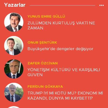
Yazarlar
YUNUS EMRE GÜLLÜ
ZULÜMDEN KURTULUŞ VAKTİ NE
ZAMAN
ONUR ŞENTÜRK
Büyükşehir’de dengeler değişiyor
ZAFER ÖZCIVAN
YÖNETİŞİM KÜLTÜRÜ VE KARŞILIKLI
GÜVEN
FERIDUN GÖKKAYA
TRUMP İYİ Mİ KÖTÜ MÜ? EKONOMİ Mİ
KAZANDI, DÜNYA MI KAYBETTİ?