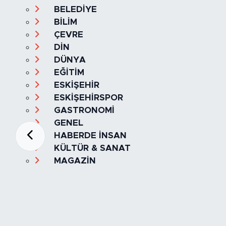
BELEDİYE
BİLİM
ÇEVRE
DİN
DÜNYA
EĞİTİM
ESKİŞEHİR
ESKİŞEHİRSPOR
GASTRONOMİ
GENEL
HABERDE İNSAN
KÜLTÜR & SANAT
MAGAZİN
MANŞET
OLAY
SPOR
TÜRKİYE
Foto Galeri