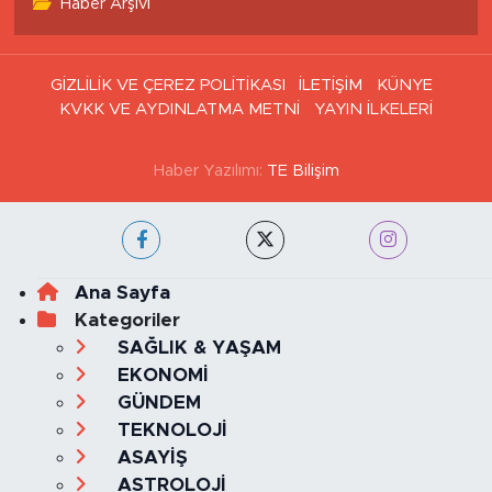
Haber Arşivi
GİZLİLİK VE ÇEREZ POLİTİKASI
İLETİŞİM
KÜNYE
KVKK VE AYDINLATMA METNİ
YAYIN İLKELERİ
Haber Yazılımı:
TE Bilişim
Ana Sayfa
Kategoriler
SAĞLIK & YAŞAM
EKONOMİ
GÜNDEM
TEKNOLOJİ
ASAYİŞ
ASTROLOJİ