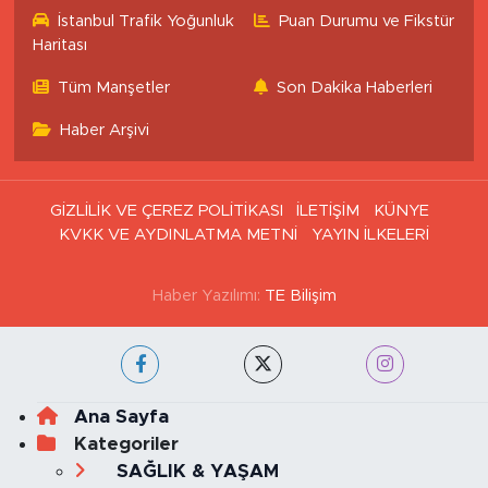
İstanbul Trafik Yoğunluk
Puan Durumu ve Fikstür
Haritası
Tüm Manşetler
Son Dakika Haberleri
Haber Arşivi
GİZLİLİK VE ÇEREZ POLİTİKASI
İLETİŞİM
KÜNYE
KVKK VE AYDINLATMA METNİ
YAYIN İLKELERİ
Haber Yazılımı:
TE Bilişim
Ana Sayfa
Kategoriler
SAĞLIK & YAŞAM