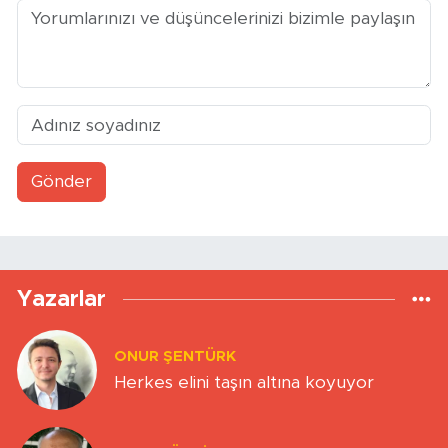
Gönder
Yazarlar
ONUR ŞENTÜRK
Herkes elini taşın altına koyuyor