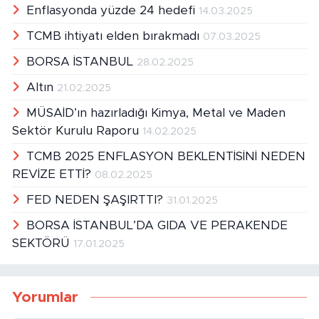
Enflasyonda yüzde 24 hedefi
14.03.2025
TCMB ihtiyatı elden bırakmadı
07.03.2025
BORSA İSTANBUL
28.02.2025
Altın
21.02.2025
MÜSAİD’ın hazırladığı Kimya, Metal ve Maden
Sektör Kurulu Raporu
14.02.2025
TCMB 2025 ENFLASYON BEKLENTİSİNİ NEDEN
REVİZE ETTİ?
08.02.2025
FED NEDEN ŞAŞIRTTI?
31.01.2025
BORSA İSTANBUL’DA GIDA VE PERAKENDE
SEKTÖRÜ
17.01.2025
Yorumlar