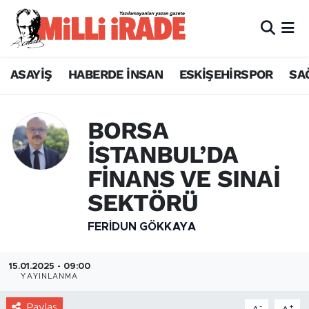
ASAYİŞ
HABERDE İNSAN
ESKİŞEHİRSPOR
SA
BORSA
İSTANBUL’DA
FİNANS VE SINAİ
SEKTÖRÜ
FERIDUN GÖKKAYA
15.01.2025 - 09:00
YAYINLANMA
Paylaş
-
+