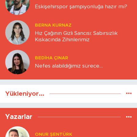
Eskişehirspor şampiyonluğa hazır mı?
BERNA KURNAZ
Hız Çağının Gizli Sancısı: Sabırsızlık
Kıskacında Zihinlerimiz
BEDIHA ÇINAR
Nefes alabildiğimiz sürece…
Yükleniyor...
Yazarlar
ONUR ŞENTÜRK