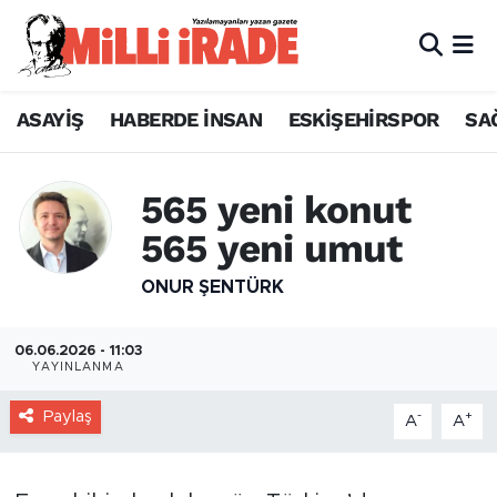
ASAYİŞ
HABERDE İNSAN
ESKİŞEHİRSPOR
SA
565 yeni konut
565 yeni umut
ONUR ŞENTÜRK
06.06.2026 - 11:03
YAYINLANMA
Paylaş
-
+
A
A