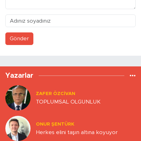
Gönder
Yazarlar
ZAFER ÖZCIVAN
TOPLUMSAL OLGUNLUK
ONUR ŞENTÜRK
Herkes elini taşın altına koyuyor