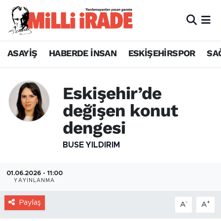
ASAYİŞ
HABERDE İNSAN
ESKİŞEHİRSPOR
SA
Eskişehir’de
değişen konut
dengesi
BUSE YILDIRIM
01.06.2026 - 11:00
YAYINLANMA
Paylaş
-
+
A
A