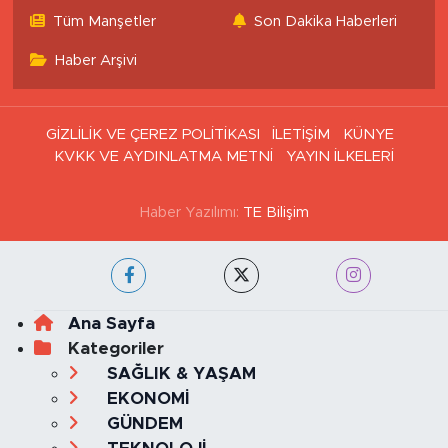
Tüm Manşetler
Son Dakika Haberleri
Haber Arşivi
GİZLİLİK VE ÇEREZ POLİTİKASI
İLETİŞİM
KÜNYE
KVKK VE AYDINLATMA METNİ
YAYIN İLKELERİ
Haber Yazılımı:
TE Bilişim
Ana Sayfa
Kategoriler
SAĞLIK & YAŞAM
EKONOMİ
GÜNDEM