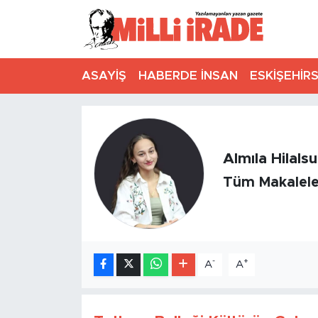
ASAYİŞ
HABERDE İNSAN
ESKİŞEHİR
Almıla Hilals
Tüm Makalele
-
+
A
A