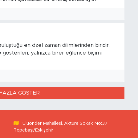
uluştuğu en özel zaman dilimlerinden biridir.
 gösterileri, yalnızca birer eğlence biçimi
FAZLA GÖSTER
Uluönder Mahallesi, Aktüre Sokak No:37
Tepebaşı/Eskişehir