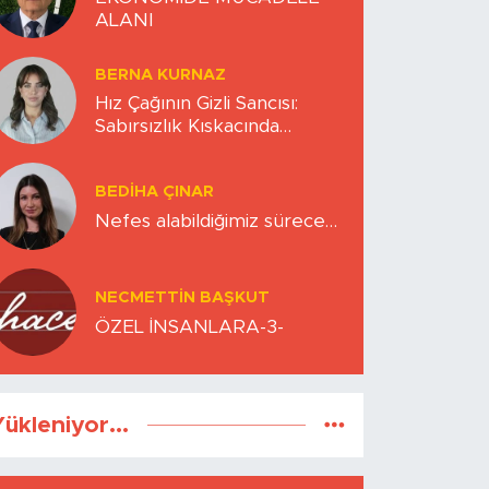
ALANI
BERNA KURNAZ
Hız Çağının Gizli Sancısı:
Sabırsızlık Kıskacında
Zihinlerimiz
BEDIHA ÇINAR
Nefes alabildiğimiz sürece…
NECMETTIN BAŞKUT
ÖZEL İNSANLARA-3-
ükleniyor...