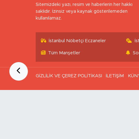
Sitemizdeki yazı, resim ve haberlerin her hakkı
saklıdır. İzinsiz veya kaynak gösterilemeden
kullanılamaz.
İstanbul Nöbetçi Eczaneler
İ
Tüm Manşetler
So
GİZLİLİK VE ÇEREZ POLİTİKASI
İLETİŞİM
KÜN
Ana Sayfa
Kategoriler
SAĞLIK & YAŞAM
EKONOMİ