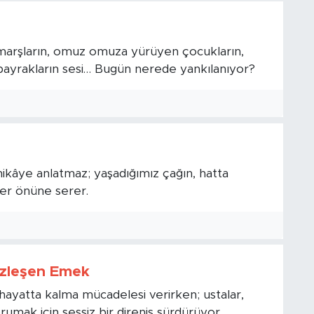
marşların, omuz omuza yürüyen çocukların,
n bayrakların sesi… Bugün nerede yankılanıyor?
ikâye anlatmaz; yaşadığımız çağın, hatta
ler önüne serer.
ezleşen Emek
de hayatta kalma mücadelesi verirken; ustalar,
mak için sessiz bir direniş sürdürüyor.