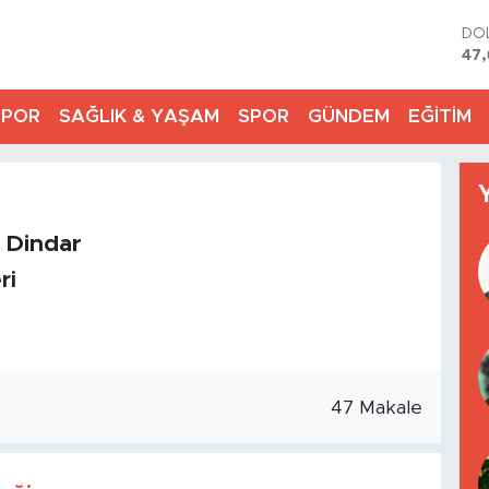
DO
47
EU
55
SPOR
SAĞLIK & YAŞAM
SPOR
GÜNDEM
EĞİTİM
ST
64,
GR
65
Bİ
13.
u Dindar
BI
64.
ri
47 Makale