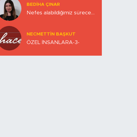
BEDIHA ÇINAR
Nefes alabildiğimiz sürece…
NECMETTIN BAŞKUT
ÖZEL İNSANLARA-3-