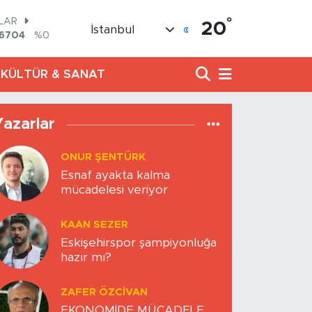
°
LAR
20
İstanbul
,6704
%0
RO
,0406
%-0.08
KÜLTÜR & SANAT
ERLİN
2143
%0
AM ALTIN
00.87
%0.12
Yazarlar
ST100
799
%70
ONUR ŞENTÜRK
TCOIN
Esnaf ayakta kalma
643,95
%0.16
mücadelesi veriyor
KAAN SEZER
Eskişehirspor şampiyonluğa
hazır mı?
ZAFER ÖZCIVAN
EKONOMİDE MÜCADELE