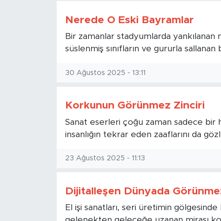
Nerede O Eski Bayramlar
Bir zamanlar stadyumlarda yankılanan 
süslenmiş sınıfların ve gururla sallana
30 Ağustos 2025 - 13:11
Korkunun Görünmez Zinciri
Sanat eserleri çoğu zaman sadece bir h
insanlığın tekrar eden zaaflarını da göz
23 Ağustos 2025 - 11:13
Dijitalleşen Dünyada Görünm
El işi sanatları, seri üretimin gölgesin
gelenekten geleceğe uzanan mirası koru