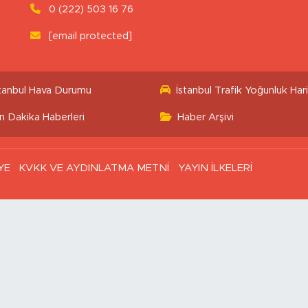
0 (222) 503 16 76
[email protected]
stanbul Hava Durumu
İstanbul Trafik Yoğunluk Hari
n Dakika Haberleri
Haber Arşivi
YE
KVKK VE AYDINLATMA METNİ
YAYIN İLKELERİ