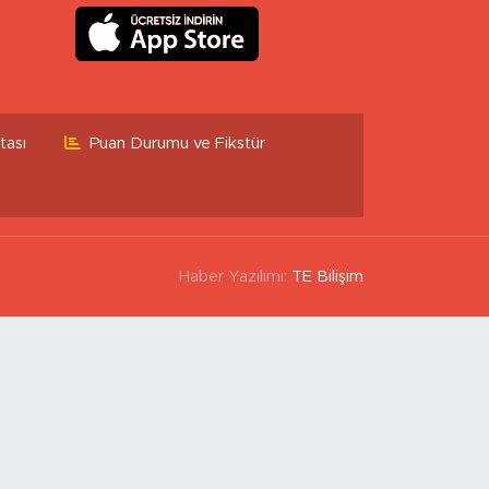
tası
Puan Durumu ve Fikstür
Haber Yazılımı:
TE Bilişim