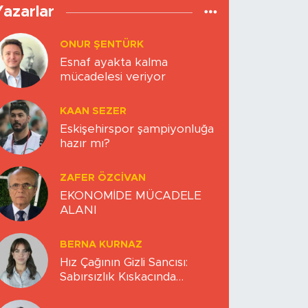
Yazarlar
ONUR ŞENTÜRK
Esnaf ayakta kalma
mücadelesi veriyor
KAAN SEZER
Eskişehirspor şampiyonluğa
hazır mı?
ZAFER ÖZCIVAN
EKONOMİDE MÜCADELE
ALANI
BERNA KURNAZ
Hız Çağının Gizli Sancısı:
Sabırsızlık Kıskacında
Zihinlerimiz