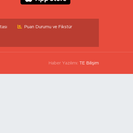
tası
Puan Durumu ve Fikstür
Haber Yazılımı:
TE Bilişim