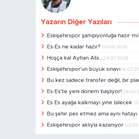
Yazarın Diğer Yazıları
Eskişehirspor şampiyonluğa hazır m
Es-Es ne kadar hazır?
03.08.2026
Hoşça kal Ayhan Abi…
24.07.2026
Eskişehirspor'un büyük sınavı
16.07.2
Bu kez sadece transfer değil, bir pla
Es-Es’te yeni dönem başlıyor!
26.05.
Es Es ayağa kalkmayı yine bilecek
12
Bu şehir pes etmez ama aynı hatay
Eskişehirspor aklıyla kazanıyor
02.05