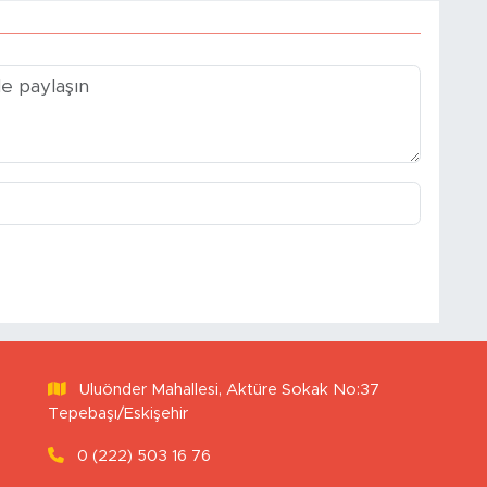
Uluönder Mahallesi, Aktüre Sokak No:37
Tepebaşı/Eskişehir
0 (222) 503 16 76