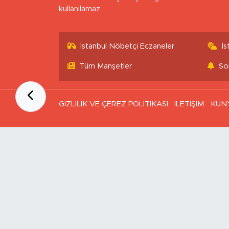
kullanılamaz.
İstanbul Nöbetçi Eczaneler
İ
Tüm Manşetler
So
GİZLİLİK VE ÇEREZ POLİTİKASI
İLETİŞİM
KÜN
Ana Sayfa
Kategoriler
SAĞLIK & YAŞAM
EKONOMİ
GÜNDEM