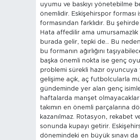
uyumu ve baskıyı yönetebilme bec
önemlidir. Eskişehirspor forması 
formasından farklıdır. Bu şehird
Hata affedilir ama umursamazlık 
burada gelir, tepki de... Bu ned
bu formanın ağırlığını taşıyabilec
başka önemli nokta ise genç oyu
problemi sürekli hazır oyuncuya 
gelişime açık, aç futbolcularla m
gündeminde yer alan genç isimler
haftalarda manşet olmayacakla
takımın en önemli parçalarına dön
kazanılmaz. Rotasyon, rekabet v
sonunda kupayı getirir. Eskişehi
dönemindeki en büyük sınavı da 