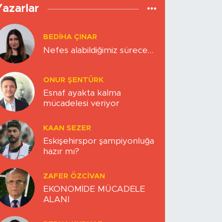
Yazarlar
BEDIHA ÇINAR
Nefes alabildiğimiz sürece…
ONUR ŞENTÜRK
Esnaf ayakta kalma
mücadelesi veriyor
KAAN SEZER
Eskişehirspor şampiyonluğa
hazır mı?
ZAFER ÖZCIVAN
EKONOMİDE MÜCADELE
ALANI