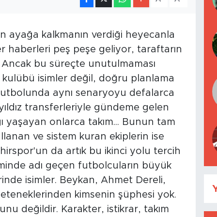
den ayağa kalkmanın verdiği heyecanla
r haberleri peş peşe geliyor, taraftarın
r. Ancak bu süreçte unutulmaması
 kulübü isimler değil, doğru planlama
k futbolunda aynı senaryoyu defalarca
yıldız transferleriyle gündeme gelen
ğı yaşayan onlarca takım... Bunun tam
llanan ve sistem kuran ekiplerin ise
hirspor'un da artık bu ikinci yolu tercih
minde adı geçen futbolcuların büyük
rinde isimler. Beykan, Ahmet Dereli,
Y
eteneklerinden kimsenin şüphesi yok.
 değildir. Karakter, istikrar, takım