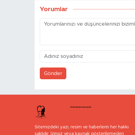
Yorumlar
Gönder
Sitemizdeki yazı, resim ve haberlerin her hakkı
saklıdır. İzinsiz veya kaynak gösterilemeden