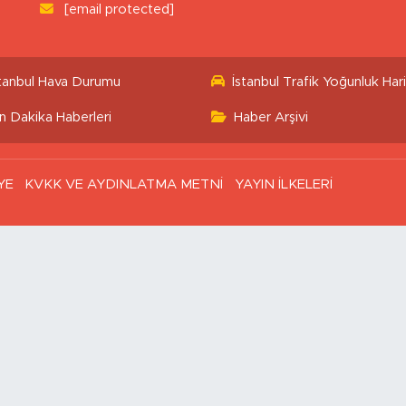
[email protected]
stanbul Hava Durumu
İstanbul Trafik Yoğunluk Hari
n Dakika Haberleri
Haber Arşivi
YE
KVKK VE AYDINLATMA METNİ
YAYIN İLKELERİ