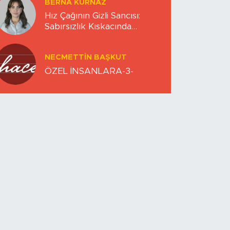
BERNA KURNAZ
Hız Çağının Gizli Sancısı:
Sabırsızlık Kıskacında
Zihinlerimiz
NECMETTIN BAŞKUT
ÖZEL İNSANLARA-3-