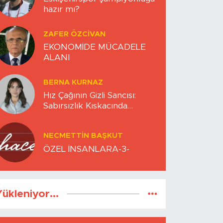
hazır mı?
ZAFER ÖZCIVAN
EKONOMİDE MÜCADELE
ALANI
BERNA KURNAZ
Hız Çağının Gizli Sancısı:
Sabırsızlık Kıskacında
Zihinlerimiz
NECMETTIN BAŞKUT
ÖZEL İNSANLARA-3-
ükleniyor...