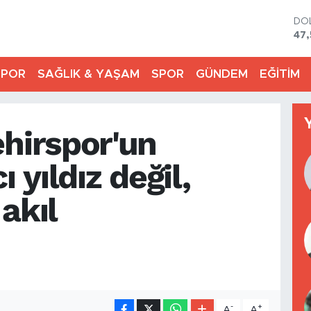
DO
47,
EU
55,
SPOR
SAĞLIK & YAŞAM
SPOR
GÜNDEM
EĞİTİM
ST
64
GR
651
ehirspor'un
Bİ
13.
BI
ı yıldız değil,
64.
akıl
-
+
A
A