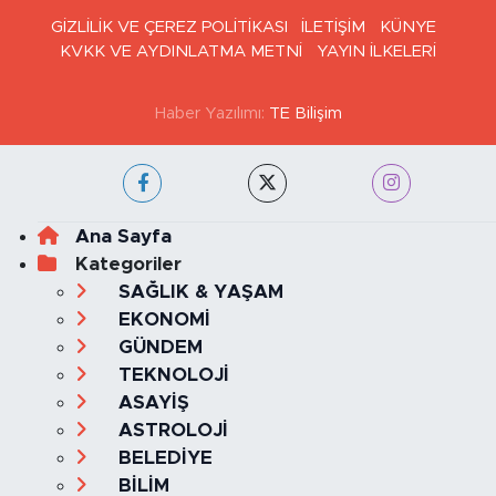
GİZLİLİK VE ÇEREZ POLİTİKASI
İLETİŞİM
KÜNYE
KVKK VE AYDINLATMA METNİ
YAYIN İLKELERİ
Haber Yazılımı:
TE Bilişim
Ana Sayfa
Kategoriler
SAĞLIK & YAŞAM
EKONOMİ
GÜNDEM
TEKNOLOJİ
ASAYİŞ
ASTROLOJİ
BELEDİYE