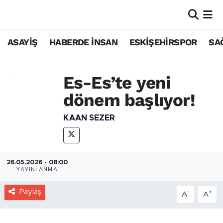
ASAYİŞ
HABERDE İNSAN
ESKİŞEHİRSPOR
SA
Es-Es’te yeni
dönem başlıyor!
KAAN SEZER
26.05.2026 - 08:00
YAYINLANMA
Paylaş
-
+
A
A