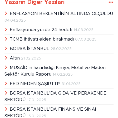
Yazarın Diğer Yazıları
ENFLASYON BEKLENTİNİN ALTINDA ÖLÇÜLDÜ
04.04.2025
Enflasyonda yüzde 24 hedefi
14.03.2025
TCMB ihtiyatı elden bırakmadı
07.03.2025
BORSA İSTANBUL
28.02.2025
Altın
21.02.2025
MÜSAİD’ın hazırladığı Kimya, Metal ve Maden
Sektör Kurulu Raporu
14.02.2025
FED NEDEN ŞAŞIRTTI?
31.01.2025
BORSA İSTANBUL’DA GIDA VE PERAKENDE
SEKTÖRÜ
17.01.2025
BORSA İSTANBUL’DA FİNANS VE SINAİ
SEKTÖRÜ
15.01.2025