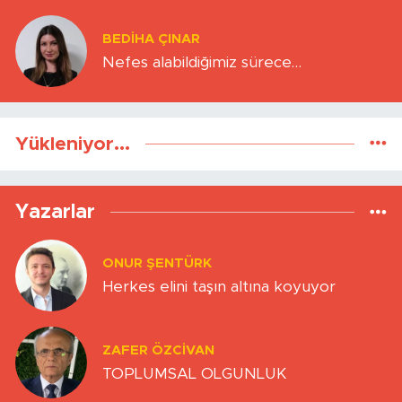
BEDIHA ÇINAR
Nefes alabildiğimiz sürece…
Yükleniyor...
Yazarlar
ONUR ŞENTÜRK
Herkes elini taşın altına koyuyor
ZAFER ÖZCIVAN
TOPLUMSAL OLGUNLUK