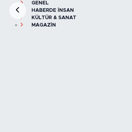
GENEL
HABERDE İNSAN
KÜLTÜR & SANAT
MAGAZİN
MANŞET
OLAY
SPOR
TÜRKİYE
Foto Galeri
Video
Yazarlar
Röportaj
Biyografi
Anketler
Künye
İletişim
Servisler
İstanbul Nöbetçi Eczaneler