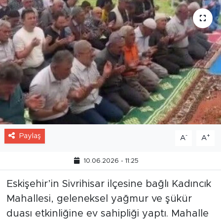
Paylaş
-
+
A
A
10.06.2026 - 11:25
Eskişehir’in Sivrihisar ilçesine bağlı Kadıncık
Mahallesi, geleneksel yağmur ve şükür
duası etkinliğine ev sahipliği yaptı. Mahalle