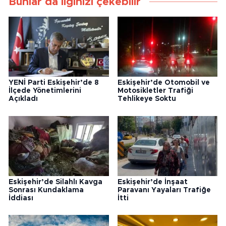
Bunlar da ilginizi çekebilir
YENİ Parti Eskişehir’de 8
Eskişehir’de Otomobil ve
İlçede Yönetimlerini
Motosikletler Trafiği
Açıkladı
Tehlikeye Soktu
Eskişehir’de Silahlı Kavga
Eskişehir’de İnşaat
Sonrası Kundaklama
Paravanı Yayaları Trafiğe
İddiası
İtti