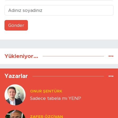
Gönder
Yükleniyor...
Yazarlar
ONUR ŞENTÜRK
Sadece tabela mı YENİ?
ZAFER ÖZCIVAN