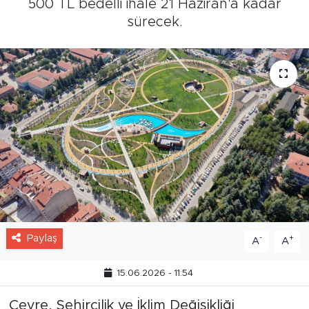
500 TL bedelli ihale 21 Haziran'a kadar
sürecek.
Paylaş
-
+
A
A
15.06.2026 - 11:54
Çevre, Şehircilik ve İklim Değişikliği