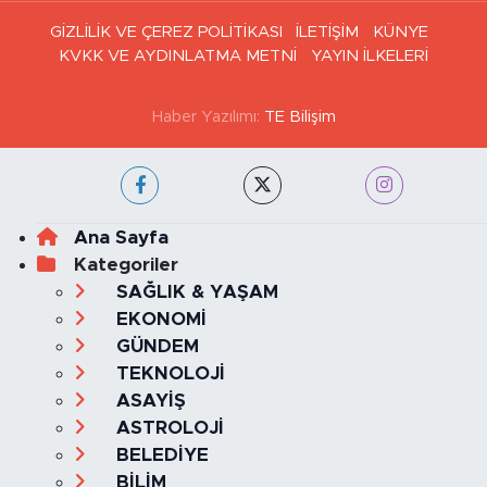
GİZLİLİK VE ÇEREZ POLİTİKASI
İLETİŞİM
KÜNYE
KVKK VE AYDINLATMA METNİ
YAYIN İLKELERİ
Haber Yazılımı:
TE Bilişim
Ana Sayfa
Kategoriler
SAĞLIK & YAŞAM
EKONOMİ
GÜNDEM
TEKNOLOJİ
ASAYİŞ
ASTROLOJİ