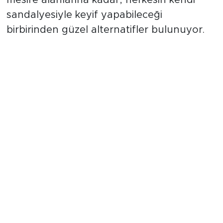
mesire alanlarına kadar, herkesin kendi
sandalyesiyle keyif yapabileceği
birbirinden güzel alternatifler bulunuyor.
Eskişehir'de Doğayla Buluşma