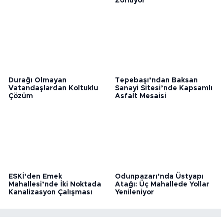
kavruldu!
Bozuk Yollar Sürücüleri
Zorluyor
Durağı Olmayan
Tepebaşı’ndan Baksan
Vatandaşlardan Koltuklu
Sanayi Sitesi’nde Kapsamlı
Çözüm
Asfalt Mesaisi
ESKİ’den Emek
Odunpazarı’nda Üstyapı
Mahallesi’nde İki Noktada
Atağı: Üç Mahallede Yollar
Kanalizasyon Çalışması
Yenileniyor