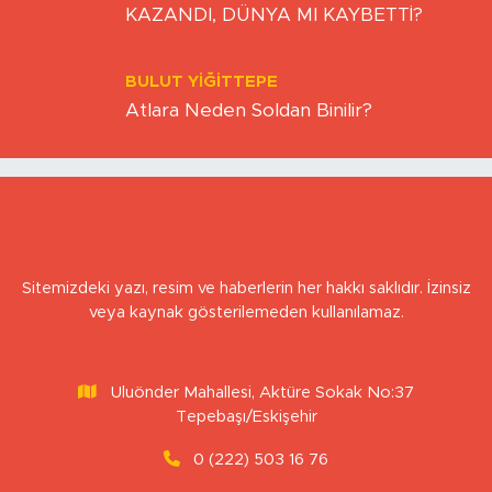
TRUMP İYİ Mİ KÖTÜ MÜ? EKONOMİ Mİ
KAZANDI, DÜNYA MI KAYBETTİ?
BULUT YİĞİTTEPE
Atlara Neden Soldan Binilir?
Sitemizdeki yazı, resim ve haberlerin her hakkı saklıdır. İzinsiz
veya kaynak gösterilemeden kullanılamaz.
Uluönder Mahallesi, Aktüre Sokak No:37
Tepebaşı/Eskişehir