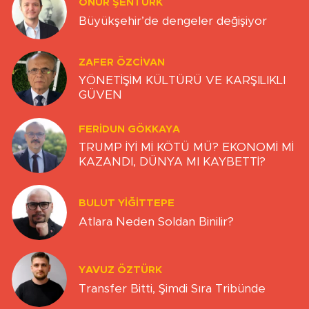
ONUR ŞENTÜRK
Büyükşehir’de dengeler değişiyor
ZAFER ÖZCIVAN
YÖNETİŞİM KÜLTÜRÜ VE KARŞILIKLI
GÜVEN
FERIDUN GÖKKAYA
TRUMP İYİ Mİ KÖTÜ MÜ? EKONOMİ Mİ
KAZANDI, DÜNYA MI KAYBETTİ?
BULUT YİĞİTTEPE
Atlara Neden Soldan Binilir?
YAVUZ ÖZTÜRK
Transfer Bitti, Şimdi Sıra Tribünde