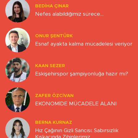
BEDIHA ÇINAR
Nefes alabildiğimiz sürece…
ONUR ŞENTÜRK
Esnaf ayakta kalma mücadelesi veriyor
KAAN SEZER
Eskişehirspor şampiyonluğa hazır mı?
ZAFER ÖZCIVAN
EKONOMİDE MÜCADELE ALANI
BERNA KURNAZ
Hız Çağının Gizli Sancısı: Sabırsızlık
Kıskacında Zihinlerimiz