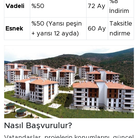
%8
Vadeli
%50
72 Ay
İndirim
%50 (Yarısı peşin
Taksitle
Esnek
60 Ay
+ yarısı 12 ayda)
ndirme
Nasıl Başvurulur?
Vatandaşlar, projelerin konumlarını, güncel