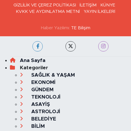
GİZLİLİK VE ÇEREZ POLİTİKASI
İLETİŞİM
KÜNYE
KVKK VE AYDINLATMA METNİ
YAYIN İLKELERİ
Haber Yazılımı:
TE Bilişim
Ana Sayfa
Kategoriler
SAĞLIK & YAŞAM
EKONOMİ
GÜNDEM
TEKNOLOJİ
ASAYİŞ
ASTROLOJİ
BELEDİYE
BİLİM