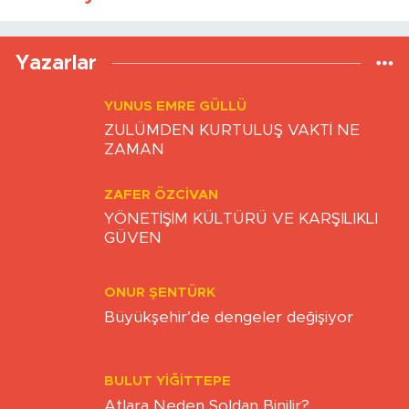
FERIDUN GÖKKAYA
TRUMP İYİ Mİ KÖTÜ MÜ? EKONOMİ Mİ
KAZANDI, DÜNYA MI KAYBETTİ?
YAVUZ ÖZTÜRK
Transfer Bitti, Şimdi Sıra Tribünde
Sitemizdeki yazı, resim ve haberlerin her hakkı saklıdır. İzinsiz
veya kaynak gösterilemeden kullanılamaz.
Uluönder Mahallesi, Aktüre Sokak No:37
Tepebaşı/Eskişehir