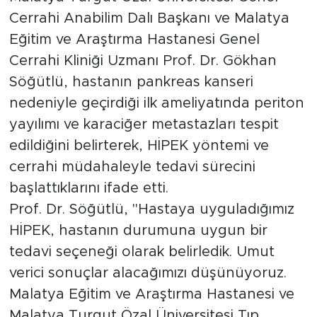
cerrahi müdahaleyle tedavi sürecini
başlattıklarını ifade etti.
Prof. Dr. Söğütlü, "Hastaya uyguladığımız
HİPEK, hastanın durumuna uygun bir
tedavi seçeneği olarak belirledik. Umut
verici sonuçlar alacağımızı düşünüyoruz.
Malatya Eğitim ve Araştırma Hastanesi ve
Malatya Turgut Özal Üniversitesi Tıp
Fakültesi olarak hastanede
gerçekleştireceğimiz ilk HİPEK vakası.
Pankreas tümörlerinde kısmi olarak
HİPEK’in yeri var. Hastamızdan iyi bir sonuç
alacağımızı düşünüyoruz. Bu ameliyatı
Prof. Dr. Burhan Hakan Kanat, Dr. Öğr.
Üyesi Bahadır Öndeş, Dr. Öğr. Üyesi