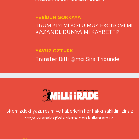
0 (222) 503 16 76
[email protected]
İstanbul Nöbetçi
İstanbul Hava Durumu
Eczaneler
İstanbul Trafik Yoğunluk
Puan Durumu ve Fikstür
Haritası
Tüm Manşetler
Son Dakika Haberleri