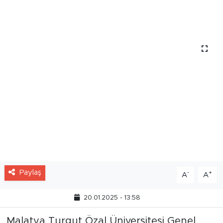
yaşındaki pankreas kanseri hastasına ilk
kez uygulandı.
Paylaş
-
+
A
A
20.01.2025 - 13:58
Malatya Turgut Özal Üniversitesi Genel
Cerrahi Anabilim Dalı Başkanı ve Malatya
Eğitim ve Araştırma Hastanesi Genel
Cerrahi Kliniği Uzmanı Prof. Dr. Gökhan
Söğütlü, hastanın pankreas kanseri
nedeniyle geçirdiği ilk ameliyatında periton
yayılımı ve karaciğer metastazları tespit
edildiğini belirterek, HİPEK yöntemi ve