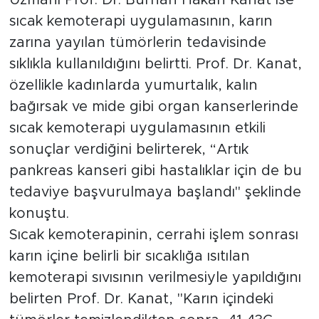
pankreas kanseri gibi hastalıklar için de bu
tedaviye başvurulmaya başlandı" şeklinde
konuştu.
Sıcak kemoterapinin, cerrahi işlem sonrası
karın içine belirli bir sıcaklığa ısıtılan
kemoterapi sıvısının verilmesiyle yapıldığını
belirten Prof. Dr. Kanat, "Karın içindeki
tümörler temizlendikten sonra, 41-43C
arasındaki sıcaklıkta kemoterapi sıvısı, karın
içine yayılır ve 60 dakika boyunca bekletilir.
Bu süreçte karın, dıştan elle çalkalanarak
sıvının tüm bölgeye eşit şekilde dağılması
sağlanır" dedi.
Yeni bir umut: HİPEK