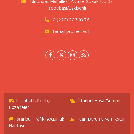
Haber Arşivi
GİZLİLİK VE ÇEREZ POLİTİKASI
İLETİŞİM
KÜNYE
KVKK VE AYDINLATMA METNİ
YAYIN İLKELERİ
Haber Yazılımı:
TE Bilişim
Ana Sayfa
Kategoriler
SAĞLIK & YAŞAM
EKONOMİ
GÜNDEM
TEKNOLOJİ
ASAYİŞ
ASTROLOJİ