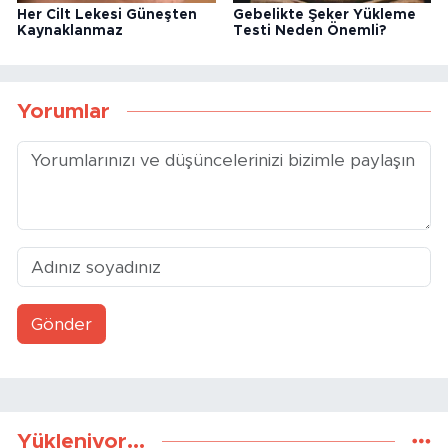
Yazarlar
YUNUS EMRE GÜLLÜ
ZULÜMDEN KURTULUŞ VAKTİ NE
ZAMAN
ZAFER ÖZCIVAN
YÖNETİŞİM KÜLTÜRÜ VE KARŞILIKLI
GÜVEN
ONUR ŞENTÜRK
Büyükşehir’de dengeler değişiyor
BULUT YİĞİTTEPE
Atlara Neden Soldan Binilir?