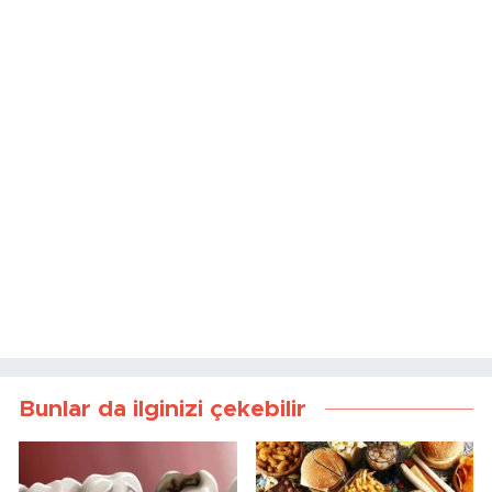
Yazın Serinlerken Diş
Yazın En Riskli Yiyecekleri
Sağlığınızı Tehlikeye
Açıklandı
Atmayın
Uzmandan Ebeveynlere
Yaz Aylarında Açıkta
Önemli Uyarı
Bekleyen Gıdalara Dikkat
Her Cilt Lekesi Güneşten
Gebelikte Şeker Yükleme
Kaynaklanmaz
Testi Neden Önemli?