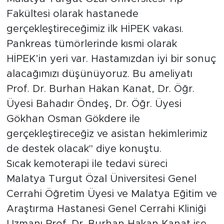
Gökhan Osman Gökdere ile
gerçekleştireceğiz ve asistan hekimlerimiz
de destek olacak" diye konuştu.
Sıcak kemoterapi ile tedavi süreci
Malatya Turgut Özal Üniversitesi Genel
Cerrahi Öğretim Üyesi ve Malatya Eğitim ve
Araştırma Hastanesi Genel Cerrahi Kliniği
Uzmanı Prof. Dr. Burhan Hakan Kanat ise
sıcak kemoterapi uygulamasının, karın
zarına yayılan tümörlerin tedavisinde
sıklıkla kullanıldığını belirtti. Prof. Dr. Kanat,
özellikle kadınlarda yumurtalık, kalın
bağırsak ve mide gibi organ kanserlerinde
sıcak kemoterapi uygulamasının etkili
sonuçlar verdiğini belirterek, “Artık