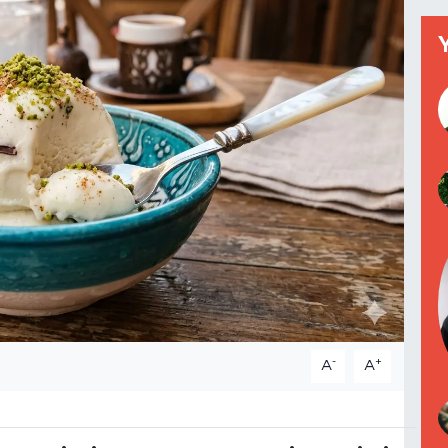
-
+
A
A