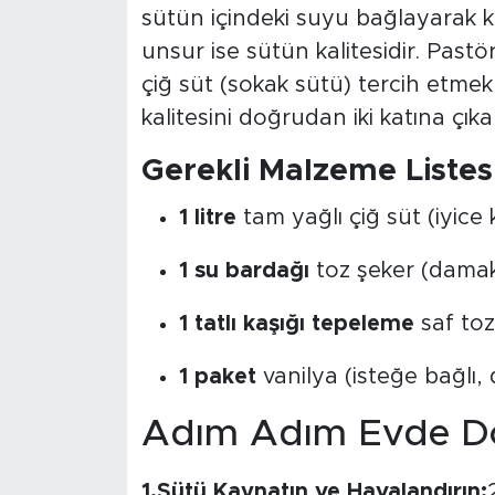
sütün içindeki suyu bağlayarak kr
unsur ise sütün kalitesidir. Pastö
çiğ süt (sokak sütü) tercih etme
kalitesini doğrudan iki katına çıka
Gerekli Malzeme Listes
1 litre
tam yağlı çiğ süt (iyice
1 su bardağı
toz şeker (damak 
1 tatlı kaşığı tepeleme
saf toz
1 paket
vanilya (isteğe bağlı,
Adım Adım Evde Do
1.Sütü Kaynatın ve Havalandırın: