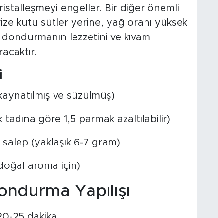
istalleşmeyi engeller. Bir diğer önemli
rize kutu sütler yerine, yağ oranı yüksek
k dondurmanın lezzetini ve kıvam
racaktır.
i
 kaynatılmış ve süzülmüş)
tadına göre 1,5 parmak azaltılabilir)
 salep (yaklaşık 6-7 gram)
 doğal aroma için)
ndurma Yapılışı
20-25 dakika.