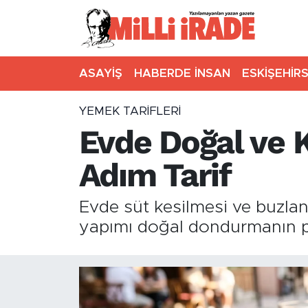
ASAYİŞ
HABERDE İNSAN
ESKİŞEHİR
YEMEK TARIFLERI
Evde Doğal ve 
Adım Tarif
Evde süt kesilmesi ve buzla
yapımı doğal dondurmanın püf