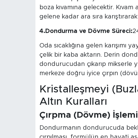
boza kıvamına gelecektir. Kıvam a
gelene kadar ara sıra karıştırara
4.Dondurma ve Dövme Süreci:
2
Oda sıcaklığına gelen karışımı y
çelik bir kaba aktarın. Derin dond
dondurucudan çıkarıp mikserle ya
merkeze doğru iyice çırpın (dövün
Kristalleşmeyi (Bu
Altın Kuralları
Çırpma (Dövme) İşlemi
Dondurmanın dondurucuda bekletil
çırpılması, formülün en hayati 