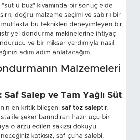
sütlü buz" kıvamında bir sonuç elde
sırrı, doğru malzeme seçimi ve sabırlı bir
ır mutfakta bu teknikleri deneyimleyen bir
triyel dondurma makinelerine ihtiyaç
durucu ve bir mikser yardımıyla nasıl
eğinizi adım adım anlatacağım.
ondurmanın Malzemeleri
 Saf Salep ve Tam Yağlı Süt
n en kritik bileşeni
saf toz salep
tir.
sta ile şeker barındıran hazır üçü bir
ya o arzu edilen sakızsı dokuyu
neceğiniz katkısız, saf çuha salebi,