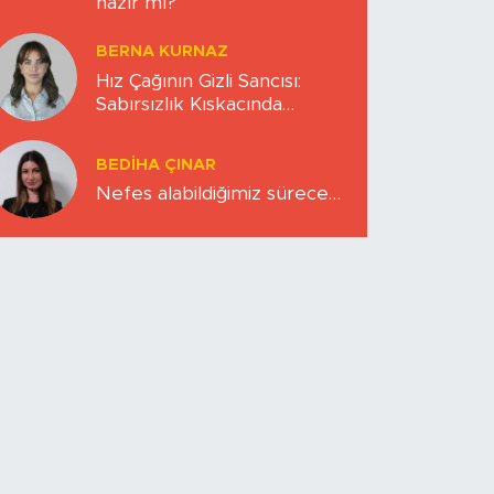
hazır mı?
BERNA KURNAZ
Hız Çağının Gizli Sancısı:
Sabırsızlık Kıskacında
Zihinlerimiz
BEDIHA ÇINAR
Nefes alabildiğimiz sürece…