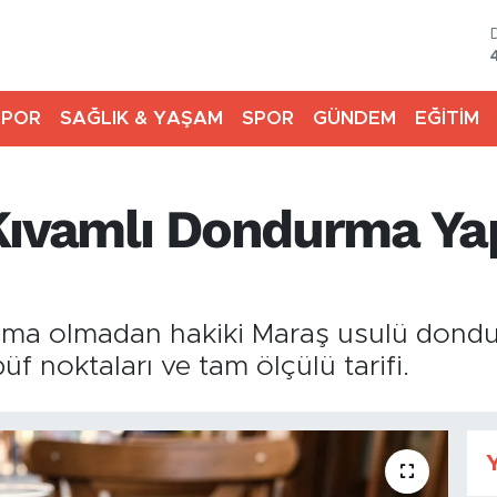
SPOR
SAĞLIK & YAŞAM
SPOR
GÜNDEM
EĞİTİM
Kıvamlı Dondurma Ya
nma olmadan hakiki Maraş usulü dondurm
 noktaları ve tam ölçülü tarifi.
Y