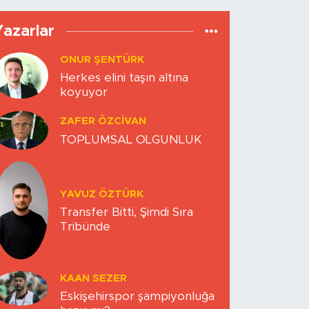
Yazarlar
ONUR ŞENTÜRK
Herkes elini taşın altına
koyuyor
ZAFER ÖZCIVAN
TOPLUMSAL OLGUNLUK
YAVUZ ÖZTÜRK
Transfer Bitti, Şimdi Sıra
Tribünde
KAAN SEZER
Eskişehirspor şampiyonluğa