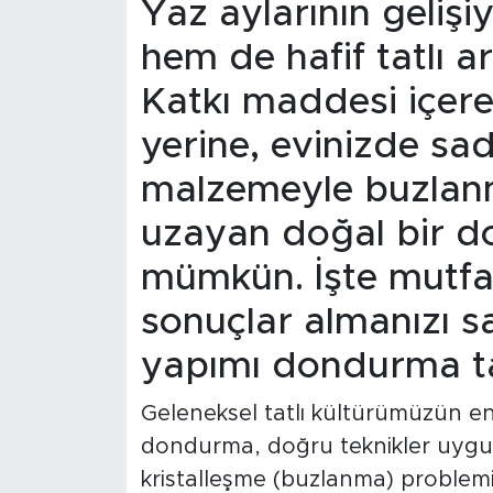
Yaz aylarının gelişiy
hem de hafif tatlı ar
Katkı maddesi içere
yerine, evinizde sa
malzemeyle buzlanm
uzayan doğal bir 
mümkün. İşte mutfa
sonuçlar almanızı s
yapımı dondurma tar
Geleneksel tatlı kültürümüzün en 
dondurma, doğru teknikler uygu
kristalleşme (buzlanma) problemiyl