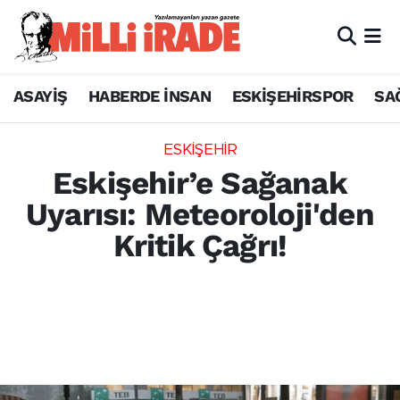
ASAYİŞ
HABERDE İNSAN
ESKİŞEHİRSPOR
SA
ESKİŞEHİR
Eskişehir’e Sağanak
Uyarısı: Meteoroloji'den
Kritik Çağrı!
Meteoroloji 3. Bölge Müdürlüğü, Eskişehir
için gök gürültülü sağanak yağış ve kuvvetli
rüzgar uyarısı yaptı. Sıcaklıkların 3-5
derece azalması bekleniyor.