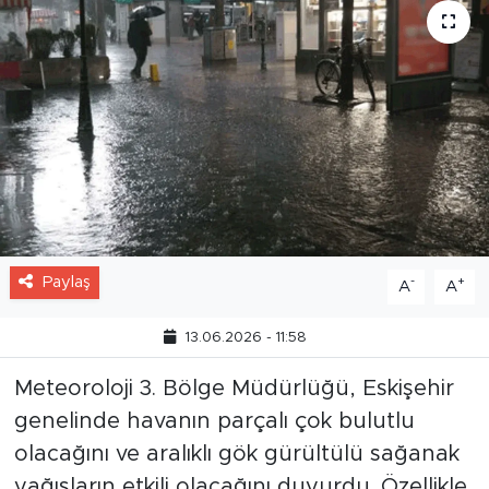
Paylaş
-
+
A
A
13.06.2026 - 11:58
Meteoroloji 3. Bölge Müdürlüğü, Eskişehir
genelinde havanın parçalı çok bulutlu
olacağını ve aralıklı gök gürültülü sağanak
yağışların etkili olacağını duyurdu. Özellikle