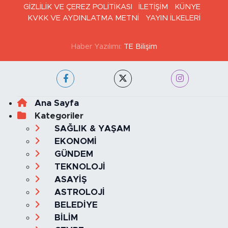
GİZLİLİK VE ÇEREZ POLİTİKASI
İLETİŞİM
KÜNYE
KVKK VE AYDINLATMA METNİ
YAYIN İLKELERİ
Haber Yazılımı:
TE Bilişim
Ana Sayfa
Kategoriler
SAĞLIK & YAŞAM
EKONOMİ
GÜNDEM
TEKNOLOJİ
ASAYİŞ
ASTROLOJİ
BELEDİYE
BİLİM