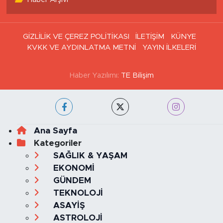
Haber Arşivi
GİZLİLİK VE ÇEREZ POLİTİKASI
İLETİŞİM
KÜNYE
KVKK VE AYDINLATMA METNİ
YAYIN İLKELERİ
Haber Yazılımı:
TE Bilişim
Ana Sayfa
Kategoriler
SAĞLIK & YAŞAM
EKONOMİ
GÜNDEM
TEKNOLOJİ