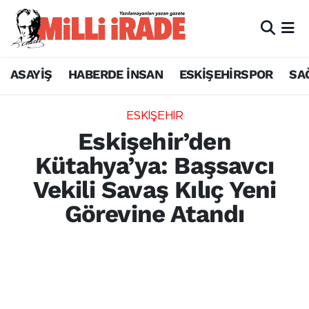
ASAYİŞ
HABERDE İNSAN
ESKİŞEHİRSPOR
SA
ESKİŞEHİR
Eskişehir’den
Kütahya’ya: Başsavcı
Vekili Savaş Kılıç Yeni
Görevine Atandı
Eskişehir Cumhuriyet Başsavcı Vekili Savaş
Kılıç, HSK kararnamesi ile Kütahya
Cumhuriyet Başsavcılığı görevine atandı.
İşte Savaş Kılıç'ın başarılarla dolu kariyeri.