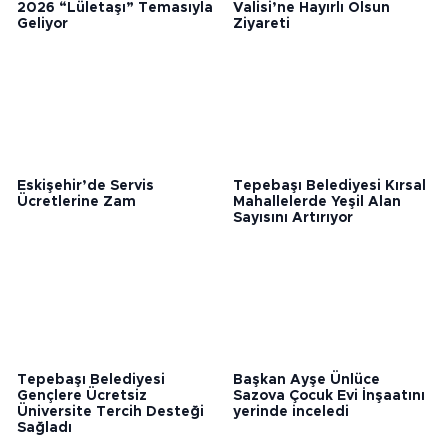
Eskişehir Caz Festivali
ESKERDER’den Düzce
2026 “Lületaşı” Temasıyla
Valisi’ne Hayırlı Olsun
Geliyor
Ziyareti
Eskişehir’de Servis
Tepebaşı Belediyesi Kırsal
Ücretlerine Zam
Mahallelerde Yeşil Alan
Sayısını Artırıyor
Tepebaşı Belediyesi
Başkan Ayşe Ünlüce
Gençlere Ücretsiz
Sazova Çocuk Evi İnşaatını