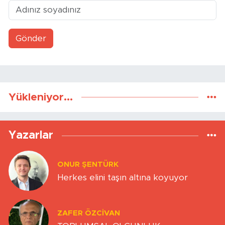
Gönder
Yükleniyor...
Yazarlar
ONUR ŞENTÜRK
Herkes elini taşın altına koyuyor
ZAFER ÖZCIVAN