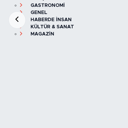
GASTRONOMİ
GENEL
HABERDE İNSAN
KÜLTÜR & SANAT
MAGAZİN
MANŞET
OLAY
SPOR
TÜRKİYE
Foto Galeri
Video
Yazarlar
Röportaj
Biyografi
Anketler
Künye
İletişim
Servisler