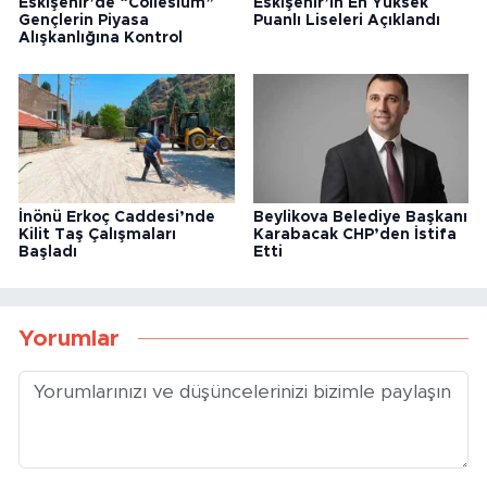
Eskişehir’de “Collesium”
Eskişehir’in En Yüksek
Gençlerin Piyasa
Puanlı Liseleri Açıklandı
Alışkanlığına Kontrol
İnönü Erkoç Caddesi’nde
Beylikova Belediye Başkanı
Kilit Taş Çalışmaları
Karabacak CHP’den İstifa
Başladı
Etti
Yorumlar