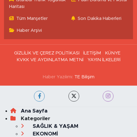
Haritası
Tüm Manşetler
Son Dakika Haberleri
Haber Arşivi
GİZLİLİK VE ÇEREZ POLİTİKASI
İLETİŞİM
KÜNYE
KVKK VE AYDINLATMA METNİ
YAYIN İLKELERİ
Haber Yazılımı:
TE Bilişim
Ana Sayfa
Kategoriler
SAĞLIK & YAŞAM
EKONOMİ