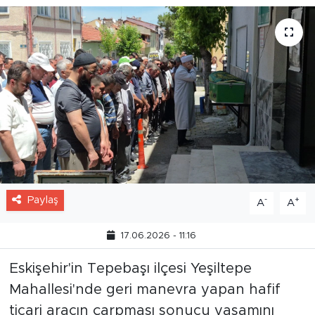
Paylaş
-
+
A
A
17.06.2026 - 11:16
Eskişehir'in Tepebaşı ilçesi Yeşiltepe
Mahallesi'nde geri manevra yapan hafif
ticari aracın çarpması sonucu yaşamını