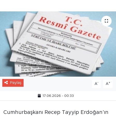
başlıyor. İşte yeni atanan isimler.
Paylaş
-
+
A
A
17.06.2026 - 00:33
Cumhurbaşkanı Recep Tayyip Erdoğan’ın