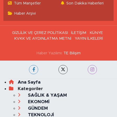
Tüm Manşetler
Son Dakika Haberleri
Haber Arşivi
GİZLİLİK VE ÇEREZ POLİTİKASI
İLETİŞİM
KÜNYE
KVKK VE AYDINLATMA METNİ
YAYIN İLKELERİ
Haber Yazılımı:
TE Bilişim
Ana Sayfa
Kategoriler
SAĞLIK & YAŞAM
EKONOMİ
GÜNDEM
TEKNOLOJİ