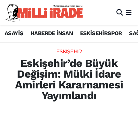
ASAYİŞ
HABERDE İNSAN
ESKİŞEHİRSPOR
SA
ESKİŞEHİR
Eskişehir’de Büyük
Değişim: Mülki İdare
Amirleri Kararnamesi
Yayımlandı
Cumhurbaşkanlığı kararnamesiyle Eskişehir
mülki idare yapılanmasında önemli
değişiklikler yapıldı. Odunpazarı dahil pek
çok ilçede yeni kaymakamlar göreve