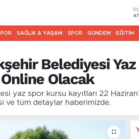
D
47
E
55
SPOR
SAĞLIK & YAŞAM
SPOR
GÜNDEM
EĞİTİM
ST
64
G
65
şehir Belediyesi Yaz
Bİ
13
BI
 Online Olacak
64
esi yaz spor kursu kayıtları 22 Haziran
esi ve tüm detaylar haberimizde.
Y