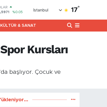
°
OLAR
17
İstanbul
,5971
%0.05
URO
,1336
%0.18
KÜLTÜR & SANAT
ERLİN
,2534
%0.22
RAM ALTIN
27.85
%0.54
 Spor Kursları
ST100
.703
%0
TCOIN
.475,47
%0.66
’da başlıyor. Çocuk ve
ükleniyor...