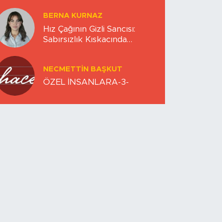
BERNA KURNAZ
Hız Çağının Gizli Sancısı:
Sabırsızlık Kıskacında
Zihinlerimiz
NECMETTIN BAŞKUT
ÖZEL İNSANLARA-3-