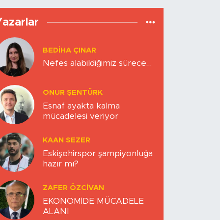
Yazarlar
BEDIHA ÇINAR
Nefes alabildiğimiz sürece…
ONUR ŞENTÜRK
Esnaf ayakta kalma
mücadelesi veriyor
KAAN SEZER
Eskişehirspor şampiyonluğa
hazır mı?
ZAFER ÖZCIVAN
EKONOMİDE MÜCADELE
ALANI