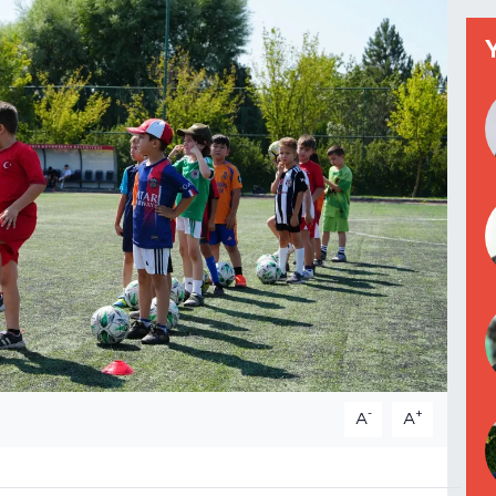
-
+
A
A