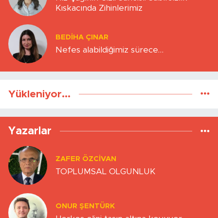
Kıskacında Zihinlerimiz
BEDIHA ÇINAR
Nefes alabildiğimiz sürece…
Yükleniyor...
Yazarlar
ZAFER ÖZCIVAN
TOPLUMSAL OLGUNLUK
ONUR ŞENTÜRK