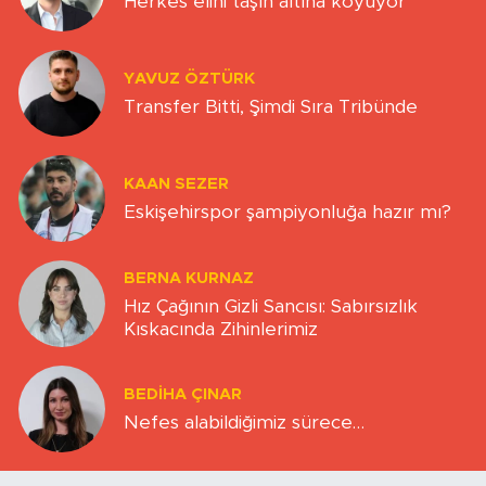
Herkes elini taşın altına koyuyor
YAVUZ ÖZTÜRK
Transfer Bitti, Şimdi Sıra Tribünde
KAAN SEZER
Eskişehirspor şampiyonluğa hazır mı?
BERNA KURNAZ
Hız Çağının Gizli Sancısı: Sabırsızlık
Kıskacında Zihinlerimiz
BEDIHA ÇINAR
Nefes alabildiğimiz sürece…