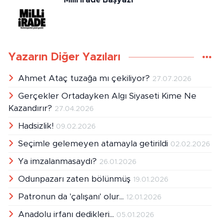
Yazarın Diğer Yazıları
Ahmet Ataç tuzağa mı çekiliyor?
27.07.2026
Gerçekler Ortadayken Algı Siyaseti Kime Ne
Kazandırır?
27.04.2026
Hadsizlik!
09.02.2026
Seçimle gelemeyen atamayla getirildi
02.02.2026
Ya imzalanmasaydı?
26.01.2026
Odunpazarı zaten bölünmüş
19.01.2026
Patronun da 'çalışanı' olur...
12.01.2026
Anadolu irfanı dedikleri...
05.01.2026