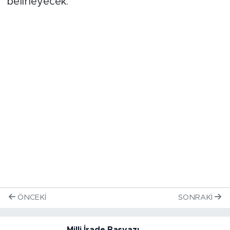
belirleyecek.
ÖNCEKI
SONRAKI
Milli İrade Başyazı