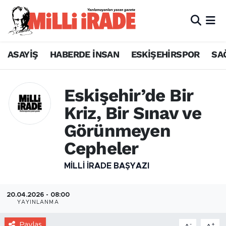
ASAYİŞ
HABERDE İNSAN
ESKİŞEHİRSPOR
SA
Eskişehir’de Bir
Kriz, Bir Sınav ve
Görünmeyen
Cepheler
MILLI İRADE BAŞYAZI
20.04.2026 - 08:00
YAYINLANMA
Paylaş
-
+