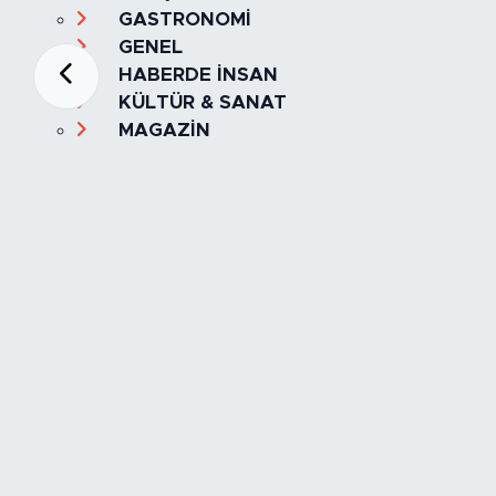
GASTRONOMİ
GENEL
HABERDE İNSAN
KÜLTÜR & SANAT
MAGAZİN
MANŞET
OLAY
SPOR
TÜRKİYE
Foto Galeri
Video
Yazarlar
Röportaj
Biyografi
Anketler
Künye
İletişim
Servisler