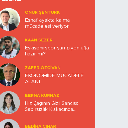
ONUR ŞENTÜRK
Esnaf ayakta kalma
mücadelesi veriyor
KAAN SEZER
Eskişehirspor şampiyonluğa
hazır mı?
ZAFER ÖZCIVAN
EKONOMİDE MÜCADELE
ALANI
BERNA KURNAZ
Hız Çağının Gizli Sancısı:
Sabırsızlık Kıskacında
Zihinlerimiz
BEDIHA ÇINAR