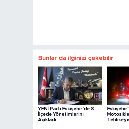
Bunlar da ilginizi çekebilir
YENİ Parti Eskişehir’de 8
Eskişehir
İlçede Yönetimlerini
Motosikle
Açıkladı
Tehlikey