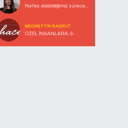
Nefes alabildiğimiz sürece…
NECMETTIN BAŞKUT
ÖZEL İNSANLARA-3-