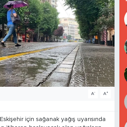
-
+
A
A
Eskişehir için sağanak yağış uyarısında