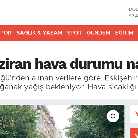
DO
47,
EU
55,
SPOR
SAĞLIK & YAŞAM
SPOR
GÜNDEM
EĞİTİM
STE
64,
GRA
651
aziran hava durumu n
BİS
13.
BIT
ğü'nden alınan verilere göre, Eskişehi
64.
anak yağış bekleniyor. Hava sıcaklığı 
Y