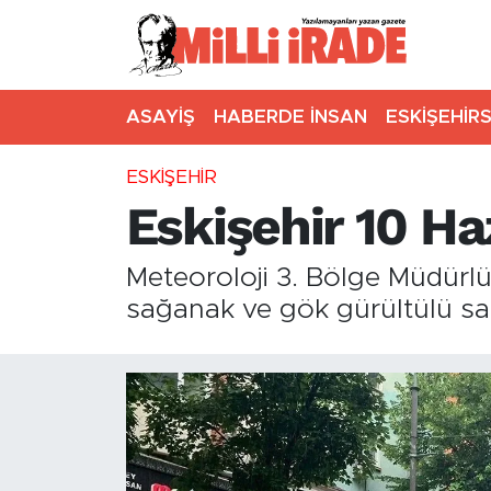
ASAYİŞ
HABERDE İNSAN
ESKİŞEHİR
ESKİŞEHİR
Eskişehir 10 H
Meteoroloji 3. Bölge Müdürlü
sağanak ve gök gürültülü sağ