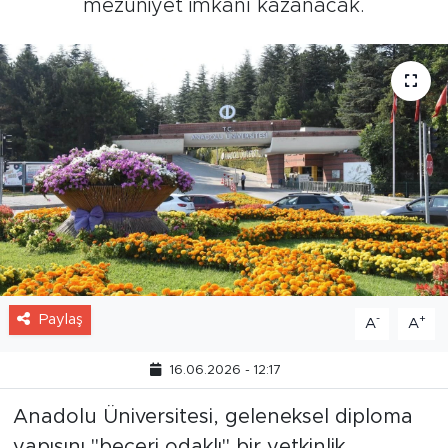
mezuniyet imkânı kazanacak.
Paylaş
-
+
A
A
16.06.2026 - 12:17
Anadolu Üniversitesi, geleneksel diploma
yapısını "beceri odaklı" bir yetkinlik