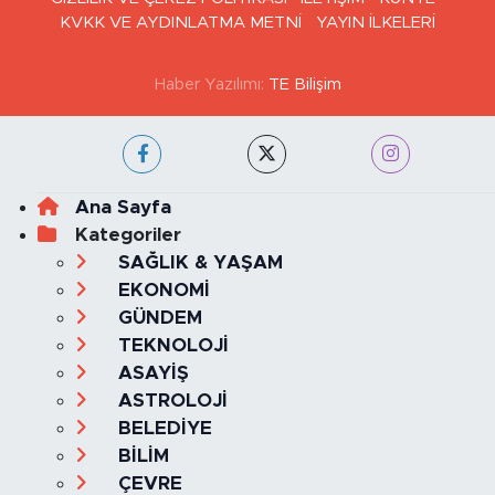
KVKK VE AYDINLATMA METNİ
YAYIN İLKELERİ
Haber Yazılımı:
TE Bilişim
Ana Sayfa
Kategoriler
SAĞLIK & YAŞAM
EKONOMİ
GÜNDEM
TEKNOLOJİ
ASAYİŞ
ASTROLOJİ
BELEDİYE
BİLİM
ÇEVRE