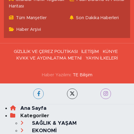
Haritası
Tüm Manşetler
Son Dakika Haberleri
Haber Arşivi
GİZLİLİK VE ÇEREZ POLİTİKASI
İLETİŞİM
KÜNYE
KVKK VE AYDINLATMA METNİ
YAYIN İLKELERİ
Haber Yazılımı:
TE Bilişim
Ana Sayfa
Kategoriler
SAĞLIK & YAŞAM
EKONOMİ