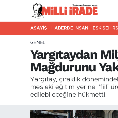
ASAYİŞ
HABERDE İNSAN
ESKİŞEHİR
GENEL
Yargıtaydan Mil
Mağdurunu Yakı
Yargıtay, çıraklık dönemindek
mesleki eğitim yerine "fiilî
edilebileceğine hükmetti.