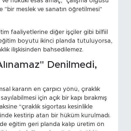
l ve hukuki esas amaç, "çalışma olgusu
ye "bir meslek ve sanatın öğretilmesi"
im faaliyetlerine diğer işçiler gibi bilfiil
 eğitim boyutu ikinci planda tutuluyorsa,
lık ilişkisinden bahsedilemez.
 Alınamaz" Denilmedi,
sal kararın en çarpıcı yönü, çıraklık
ayılabilmesi için açık bir kapı bırakmış
ksine “çıraklık sigortası kesinlikle
linde kestirip atan bir hüküm kurulmadı.
nde eğitim geri planda kalıp üretim ön