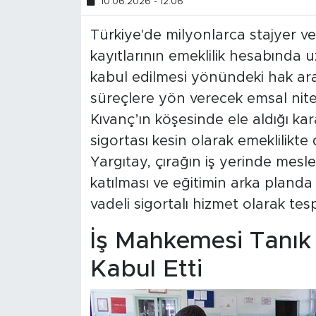
10.06.2026 - 12:06
Türkiye'de milyonlarca stajyer ve
kayıtlarının emeklilik hesabında u
kabul edilmesi yönündeki hak ara
süreçlere yön verecek emsal nite
Kıvanç’ın köşesinde ele aldığı ka
sigortası kesin olarak emeklilikte
Yargıtay, çırağın iş yerinde mesle
katılması ve eğitimin arka plan
vadeli sigortalı hizmet olarak tes
İş Mahkemesi Tanık 
Kabul Etti