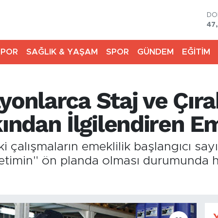
DO
47
EU
55
SPOR
SAĞLIK & YAŞAM
SPOR
GÜNDEM
EĞİTİM
ST
64
GR
65
yonlarca Staj ve Çıra
Bİ
13
BI
ndan İlgilendiren Em
64
i çalışmaların emeklilik başlangıcı sayı
 üretimin" ön planda olması durumunda h
Y