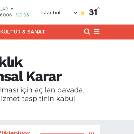
°
LAR
31
İstanbul
,6006
%0.06
RO
,0250
%0.02
KÜLTÜR & SANAT
ERLİN
,2398
%0.2
AM ALTIN
13.94
%0.32
klık
ST100
.768
%48
TCOIN
sal Karar
.602,05
%0.69
lması için açılan davada,
izmet tespitinin kabul
ükleniyor...