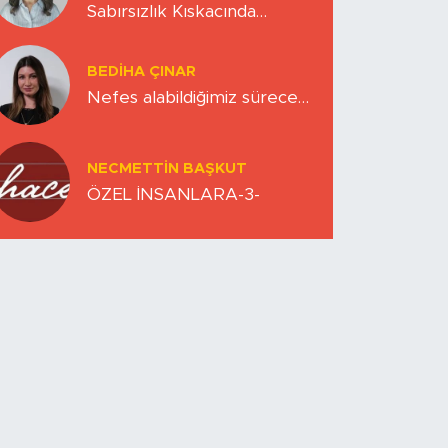
Sabırsızlık Kıskacında
Zihinlerimiz
BEDIHA ÇINAR
Nefes alabildiğimiz sürece…
NECMETTIN BAŞKUT
ÖZEL İNSANLARA-3-