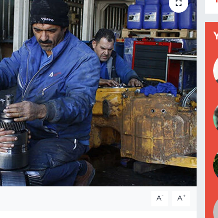
-
+
A
A