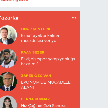
Yazarlar
ONUR ŞENTÜRK
Esnaf ayakta kalma
mücadelesi veriyor
KAAN SEZER
Eskişehirspor şampiyonluğa
hazır mı?
ZAFER ÖZCIVAN
EKONOMİDE MÜCADELE
ALANI
BERNA KURNAZ
Hız Çağının Gizli Sancısı: