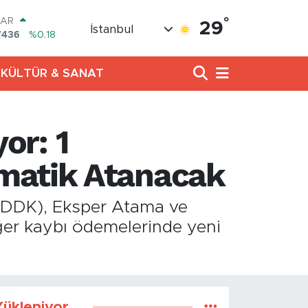
°
LAR
29
İstanbul
7436
%0.18
RO
2510
%0.32
KÜLTÜR & SANAT
RLİN
4811
%0.38
M ALTIN
0.55
%0
or: 1
T100
779
%-14
COIN
matik Atanacak
840,97
%-0.15
EDDK), Eksper Atama ve
değer kaybı ödemelerinde yeni
ükleniyor...