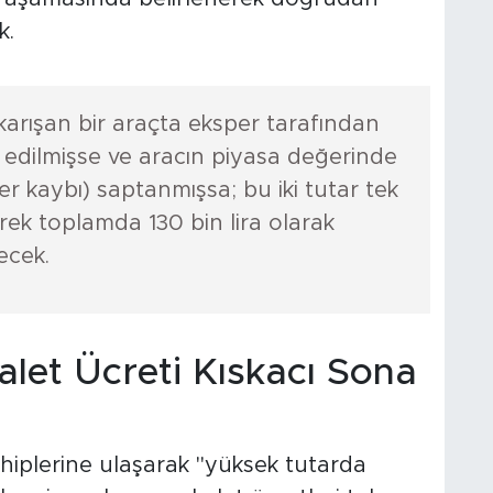
k.
karışan bir araçta eksper tarafından
pit edilmişse ve aracın piyasa değerinde
ğer kaybı) saptanmışsa; bu iki tutar tek
erek toplamda 130 bin lira olarak
ecek.
let Ücreti Kıskacı Sona
ahiplerine ulaşarak "yüksek tutarda