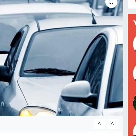
-
+
A
A