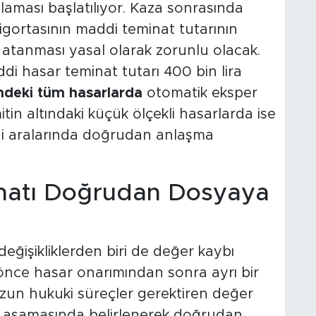
gulaması başlatılıyor. Kaza sonrasında
sigortasının maddi teminat tutarının
r atanması yasal olarak zorunlu olacak.
ddi hasar teminat tutarı 400 bin lira
indeki tüm hasarlarda
otomatik eksper
tin altındaki küçük ölçekli hasarlarda ise
endi aralarında doğrudan anlaşma
natı Doğrudan Dosyaya
 değişikliklerden biri de değer kaybı
nce hasar onarımından sonra ayrı bir
zun hukuki süreçler gerektiren değer
tiz aşamasında belirlenerek doğrudan