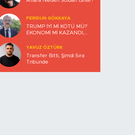
Atlara Neden Soldan Binilir?
FERIDUN GÖKKAYA
TRUMP İYİ Mİ KÖTÜ MÜ?
EKONOMİ Mİ KAZANDI,
DÜNYA MI KAYBETTİ?
YAVUZ ÖZTÜRK
Transfer Bitti, Şimdi Sıra
Tribünde