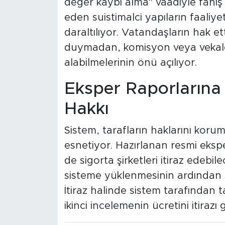
değer kaybı alma" vaadiyle fahiş 
eden suistimalci yapıların faali
daraltılıyor. Vatandaşların hak ett
duymadan, komisyon veya vekal
alabilmelerinin önü açılıyor.
Eksper Raporlarına 3
Hakkı
Sistem, tarafların haklarını koru
esnetiyor. Hazırlanan resmi eksp
de sigorta şirketleri itiraz edebil
sisteme yüklenmesinin ardından
İtiraz halinde sistem tarafından
ikinci incelemenin ücretini itirazı