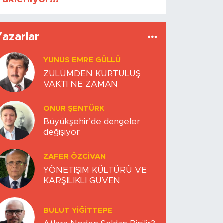
Yazarlar
YUNUS EMRE GÜLLÜ
ZULÜMDEN KURTULUŞ
VAKTİ NE ZAMAN
ONUR ŞENTÜRK
Büyükşehir’de dengeler
değişiyor
ZAFER ÖZCIVAN
YÖNETİŞİM KÜLTÜRÜ VE
KARŞILIKLI GÜVEN
BULUT YİĞİTTEPE