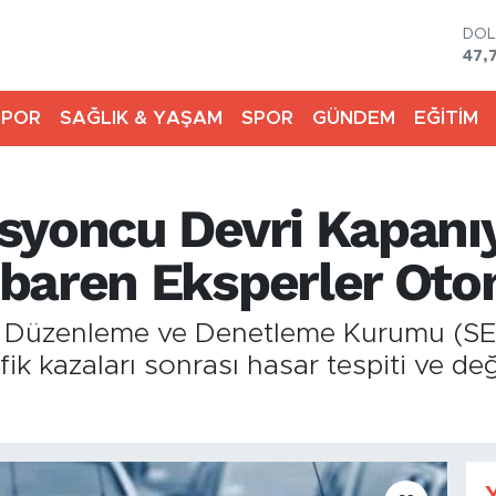
DO
47,
EU
55,
SPOR
SAĞLIK & YAŞAM
SPOR
GÜNDEM
EĞİTİM
STE
64,
GRA
666
syoncu Devri Kapanıy
BİS
13.
BIT
baren Eksperler Oto
64.
ilik Düzenleme ve Denetleme Kurumu (S
afik kazaları sonrası hasar tespiti ve 
Y