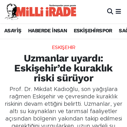
ASAYİŞ
HABERDE İNSAN
ESKİŞEHİRSPOR
SA
ESKİŞEHİR
Uzmanlar uyardı:
Eskişehir’de kuraklık
riski sürüyor
Prof. Dr. Mikdat Kadıoğlu, son yağışlara
rağmen Eskişehir ve çevresinde kuraklık
riskinin devam ettiğini belirtti. Uzmanlar, yer
altı su kaynakları ve tarımsal faaliyetler
açısından bölgenin yakından takip edilmesi
gerektiğini vurgularken, uzun vadeli su