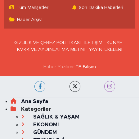
Tüm Manşetler
Son Dakika Haberleri
Haber Arşivi
GİZLİLİK VE ÇEREZ POLİTİKASI
İLETİŞİM
KÜNYE
KVKK VE AYDINLATMA METNİ
YAYIN İLKELERİ
Haber Yazılımı:
TE Bilişim
Ana Sayfa
Kategoriler
SAĞLIK & YAŞAM
EKONOMİ
GÜNDEM