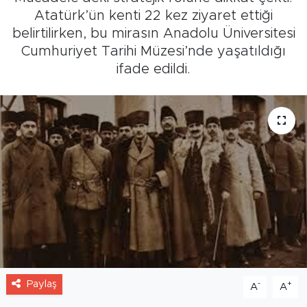
Atatürk’ün kenti 22 kez ziyaret ettiği
belirtilirken, bu mirasın Anadolu Üniversitesi
Cumhuriyet Tarihi Müzesi’nde yaşatıldığı
ifade edildi.
Paylaş
-
+
A
A