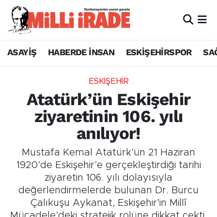
ASAYİŞ
HABERDE İNSAN
ESKİŞEHİRSPOR
SA
ESKİŞEHİR
Atatürk’ün Eskişehir
ziyaretinin 106. yılı
anılıyor!
Mustafa Kemal Atatürk’ün 21 Haziran
1920’de Eskişehir’e gerçekleştirdiği tarihi
ziyaretin 106. yılı dolayısıyla
değerlendirmelerde bulunan Dr. Burcu
Çalıkuşu Aykanat, Eskişehir’in Millî
Mücadele’deki stratejik rolüne dikkat çekti.