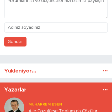
Gönder
Yükleniyor...
Yazarlar
MUHARREM ESEN
Aile Çözülürse Toplum da Çözülür