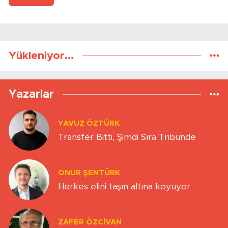
Yükleniyor...
Yazarlar
YAVUZ ÖZTÜRK
Transfer Bitti, Şimdi Sıra Tribünde
ONUR ŞENTÜRK
Herkes elini taşın altına koyuyor
ZAFER ÖZCIVAN