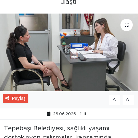
ulaştı.
Paylaş
-
+
A
A
26.06.2026 - 11:11
Tepebaşı Belediyesi, sağlıklı yaşamı
destekleyen çalışmaları kapsamında