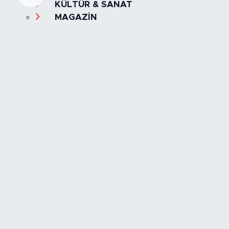
KÜLTÜR & SANAT
MAGAZİN
MANŞET
OLAY
SPOR
TÜRKİYE
Foto Galeri
Video
Yazarlar
Röportaj
Biyografi
Anketler
Künye
İletişim
Servisler
İstanbul Nöbetçi Eczaneler
İstanbul Hava Durumu
İstanbul Trafik Yoğunluk Haritası