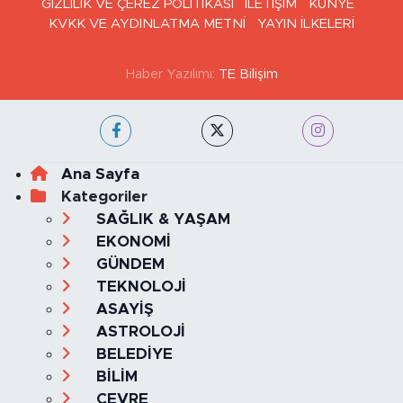
GİZLİLİK VE ÇEREZ POLİTİKASI
İLETİŞİM
KÜNYE
KVKK VE AYDINLATMA METNİ
YAYIN İLKELERİ
Haber Yazılımı:
TE Bilişim
Ana Sayfa
Kategoriler
SAĞLIK & YAŞAM
EKONOMİ
GÜNDEM
TEKNOLOJİ
ASAYİŞ
ASTROLOJİ
BELEDİYE
BİLİM
ÇEVRE