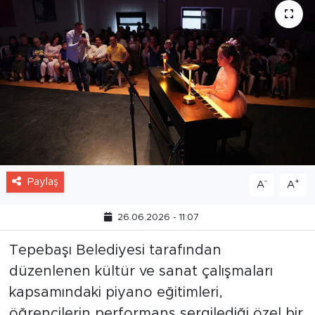
Paylaş
-
+
A
A
26.06.2026 - 11:07
Tepebaşı Belediyesi tarafından
düzenlenen kültür ve sanat çalışmaları
kapsamındaki piyano eğitimleri,
öğrencilerin performans sergilediği özel bir