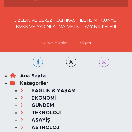
GİZLİLİK VE ÇEREZ POLİTİKASI
İLETİŞİM
KÜNYE
KVKK VE AYDINLATMA METNİ
YAYIN İLKELERİ
Haber Yazılımı:
TE Bilişim
Ana Sayfa
Kategoriler
SAĞLIK & YAŞAM
EKONOMİ
GÜNDEM
TEKNOLOJİ
ASAYİŞ
ASTROLOJİ