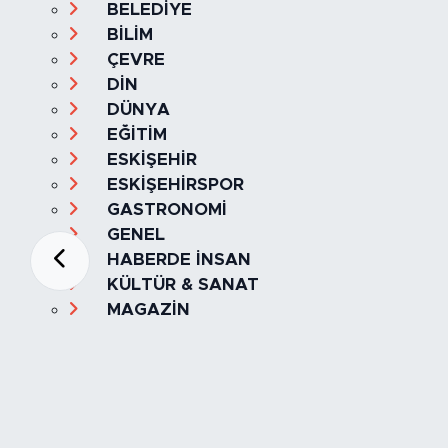
BELEDİYE
BİLİM
ÇEVRE
DİN
DÜNYA
EĞİTİM
ESKİŞEHİR
ESKİŞEHİRSPOR
GASTRONOMİ
GENEL
HABERDE İNSAN
KÜLTÜR & SANAT
MAGAZİN
MANŞET
OLAY
SPOR
TÜRKİYE
Foto Galeri