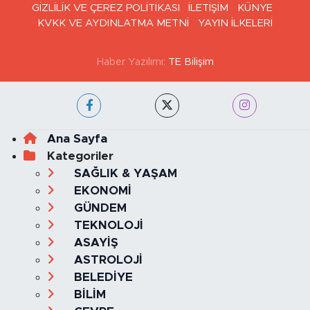
GİZLİLİK VE ÇEREZ POLİTİKASI
İLETİŞİM
KÜNYE
KVKK VE AYDINLATMA METNİ
YAYIN İLKELERİ
Haber Yazılımı:
TE Bilişim
Ana Sayfa
Kategoriler
SAĞLIK & YAŞAM
EKONOMİ
GÜNDEM
TEKNOLOJİ
ASAYİŞ
ASTROLOJİ
BELEDİYE
BİLİM