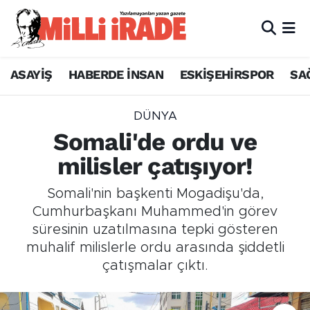
ASAYİŞ
HABERDE İNSAN
ESKİŞEHİRSPOR
SA
DÜNYA
Somali'de ordu ve
milisler çatışıyor!
Somali'nin başkenti Mogadişu'da,
Cumhurbaşkanı Muhammed'in görev
süresinin uzatılmasına tepki gösteren
muhalif milislerle ordu arasında şiddetli
çatışmalar çıktı.