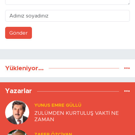
Gönder
Yükleniyor...
Yazarlar
YUNUS EMRE GÜLLÜ
ZULÜMDEN KURTULUŞ VAKTİ NE
ZAMAN
ZAFER ÖZCIVAN