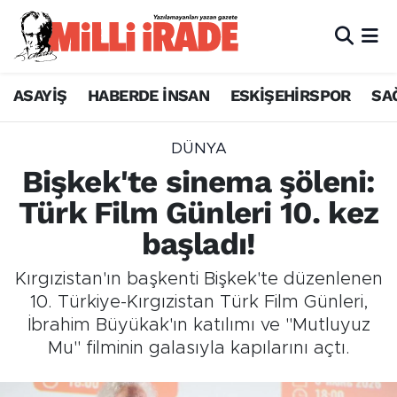
ASAYİŞ
HABERDE İNSAN
ESKİŞEHİRSPOR
SA
DÜNYA
Bişkek'te sinema şöleni:
Türk Film Günleri 10. kez
başladı!
Kırgızistan'ın başkenti Bişkek'te düzenlenen
10. Türkiye-Kırgızistan Türk Film Günleri,
İbrahim Büyükak'ın katılımı ve "Mutluyuz
Mu" filminin galasıyla kapılarını açtı.