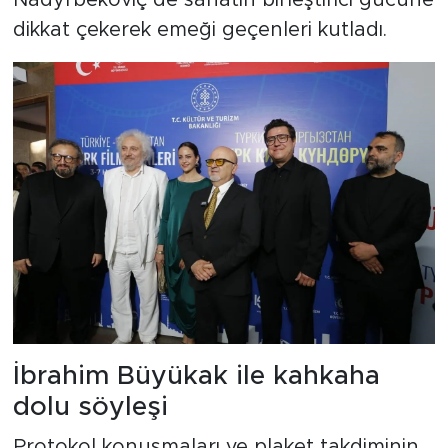
Nadyrbekoviç de sanatın birleştirici gücüne
dikkat çekerek emeği geçenleri kutladı.
İbrahim Büyükak ile kahkaha
dolu söyleşi
Protokol konuşmaları ve plaket takdiminin