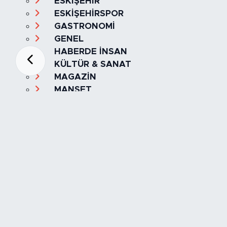
ESKİŞEHİR
ESKİŞEHİRSPOR
GASTRONOMİ
GENEL
HABERDE İNSAN
KÜLTÜR & SANAT
MAGAZİN
MANŞET
OLAY
SPOR
TÜRKİYE
Foto Galeri
Video
Yazarlar
Röportaj
Biyografi
Anketler
Künye