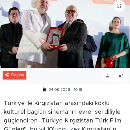
Paylaş
-
+
A
A
04.06.2026 - 16:19
Türkiye ile Kırgızistan arasındaki köklü
kültürel bağları sinemanın evrensel diliyle
güçlendiren "Türkiye-Kırgızistan Türk Film
Günleri", bu yıl 10'uncu kez Kırgızistan'ın