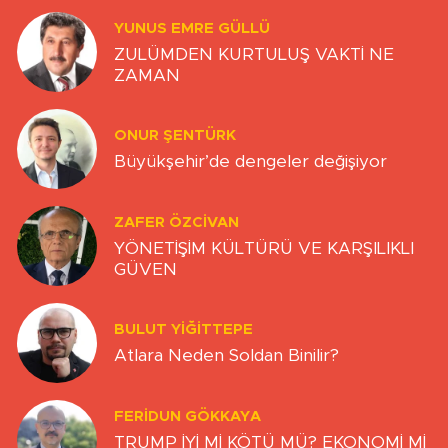
YUNUS EMRE GÜLLÜ
ZULÜMDEN KURTULUŞ VAKTİ NE
ZAMAN
ONUR ŞENTÜRK
Büyükşehir’de dengeler değişiyor
ZAFER ÖZCIVAN
YÖNETİŞİM KÜLTÜRÜ VE KARŞILIKLI
GÜVEN
BULUT YİĞİTTEPE
Atlara Neden Soldan Binilir?
FERIDUN GÖKKAYA
TRUMP İYİ Mİ KÖTÜ MÜ? EKONOMİ Mİ