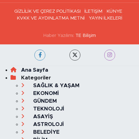
GİZLİLİK VE ÇEREZ POLİTİKASI
İLETİŞİM
KÜNYE
KVKK VE AYDINLATMA METNİ
YAYIN İLKELERİ
Haber Yazılımı:
TE Bilişim
Ana Sayfa
Kategoriler
SAĞLIK & YAŞAM
EKONOMİ
GÜNDEM
TEKNOLOJİ
ASAYİŞ
ASTROLOJİ
BELEDİYE