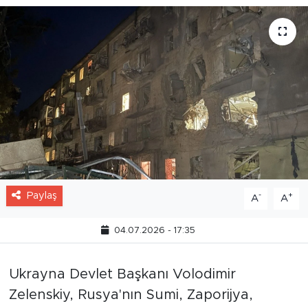
Paylaş
-
+
A
A
04.07.2026 - 17:35
Ukrayna Devlet Başkanı Volodimir
Zelenskiy, Rusya'nın Sumi, Zaporijya,