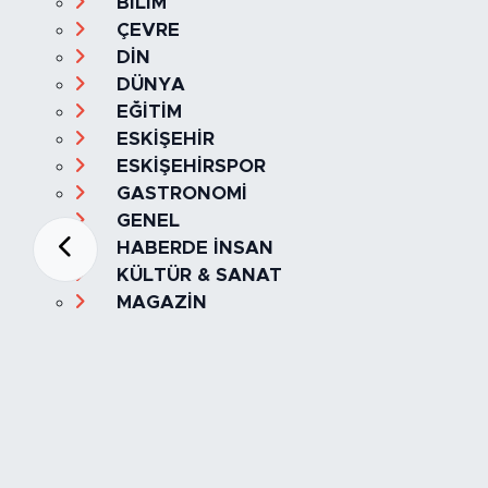
BİLİM
ÇEVRE
DİN
DÜNYA
EĞİTİM
ESKİŞEHİR
ESKİŞEHİRSPOR
GASTRONOMİ
GENEL
HABERDE İNSAN
KÜLTÜR & SANAT
MAGAZİN
MANŞET
OLAY
SPOR
TÜRKİYE
Foto Galeri
Video