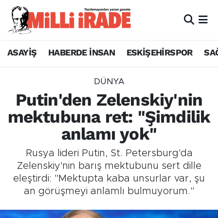
ASAYİŞ
HABERDE İNSAN
ESKİŞEHİRSPOR
SA
DÜNYA
Putin'den Zelenskiy'nin
mektubuna ret: "Şimdilik
anlamı yok"
Rusya lideri Putin, St. Petersburg'da
Zelenskiy'nin barış mektubunu sert dille
eleştirdi: "Mektupta kaba unsurlar var, şu
an görüşmeyi anlamlı bulmuyorum."