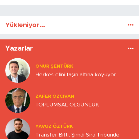
Yükleniyor...
Yazarlar
ONUR ŞENTÜRK
Herkes elini taşın altına koyuyor
ZAFER ÖZCIVAN
TOPLUMSAL OLGUNLUK
YAVUZ ÖZTÜRK
Transfer Bitti, Şimdi Sıra Tribünde